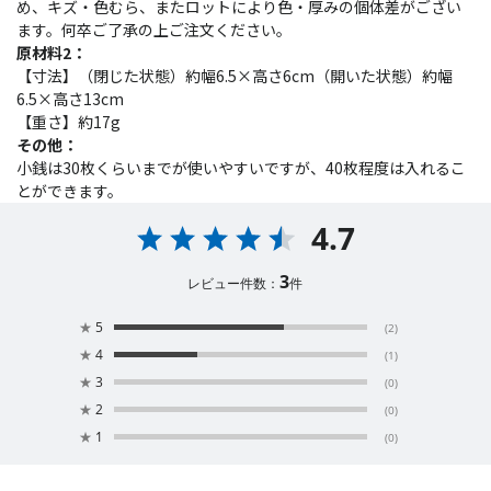
め、キズ・色むら、またロットにより色・厚みの個体差がござい
ます。何卒ご了承の上ご注文ください。
原材料2：
【寸法】（閉じた状態）約幅6.5×高さ6cm（開いた状態）約幅
6.5×高さ13cm
【重さ】約17g
その他：
小銭は30枚くらいまでが使いやすいですが、40枚程度は入れるこ
とができます。
4.7
3
レビュー件数：
件
★
5
(2)
★
4
(1)
★
3
(0)
★
2
(0)
★
1
(0)