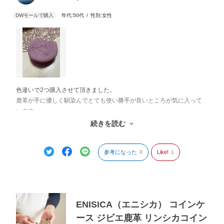
年代:
50代
性別:
女性
色違いで2つ購入させて頂きました。
鹿革が手に優しく馴染んでとても使い勝手が良いところが気に入って
います。
小さくてもしっかり入るし何よりオシャレで何処のかと聞かれます。
続きを読む
オススメです！
参考になった
0
Like!
1
ENISICA（エニシカ） コインケ
ース ジビエ鹿革 リンシカコイン