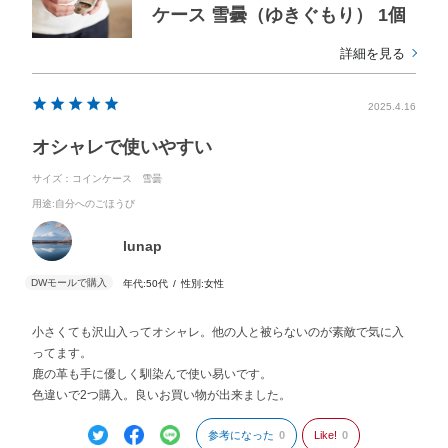
ケース 雪曇（ゆきぐもり） 1個
詳細を見る
2025.4.16
オシャレで使いやすい
サイズ：コインケース 雪曇
用途
:自分へのごほうび
lunap
年代:
50代
性別:
女性
小さくても沢山入ってオシャレ。他の人と被らないのが素敵で気に入
ってます。
鹿の革も手に優しく馴染んで使い易いです。
色違いで2つ購入。良いお買い物が出来ました。
参考になった
0
Like!
0