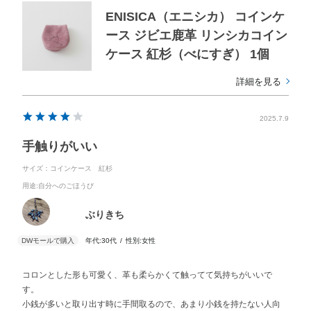
ENISICA（エニシカ） コインケ
ース ジビエ鹿革 リンシカコイン
ケース 紅杉（べにすぎ） 1個
詳細を見る
2025.7.9
手触りがいい
サイズ：コインケース 紅杉
用途
:自分へのごほうび
ぶりきち
年代:
30代
性別:
女性
コロンとした形も可愛く、革も柔らかくて触ってて気持ちがいいで
す。
小銭が多いと取り出す時に手間取るので、あまり小銭を持たない人向