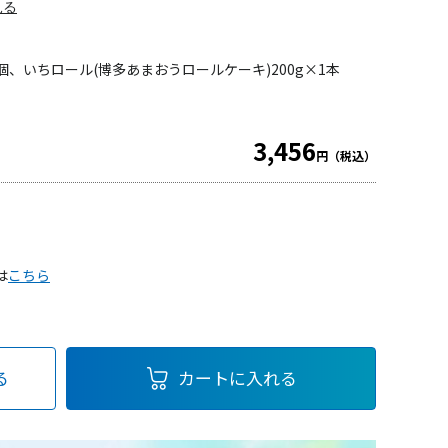
見る
個、いちロール(博多あまおうロールケーキ)200g×1本
3,456
円（税込）
）
は
こちら
る
カートに入れる