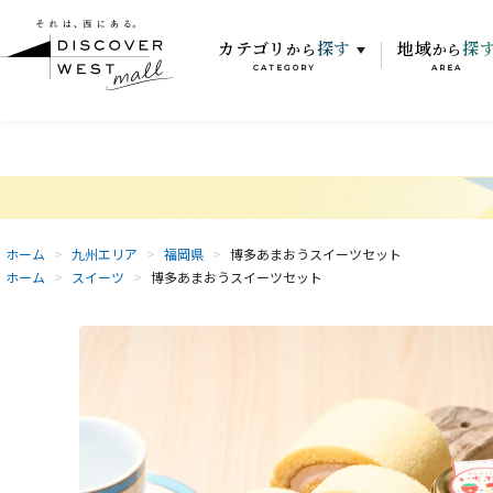
カテゴリ
探す
地域
探
から
から
CATEGORY
AREA
ホーム
>
九州エリア
>
福岡県
>
博多あまおうスイーツセット
ホーム
>
スイーツ
>
博多あまおうスイーツセット