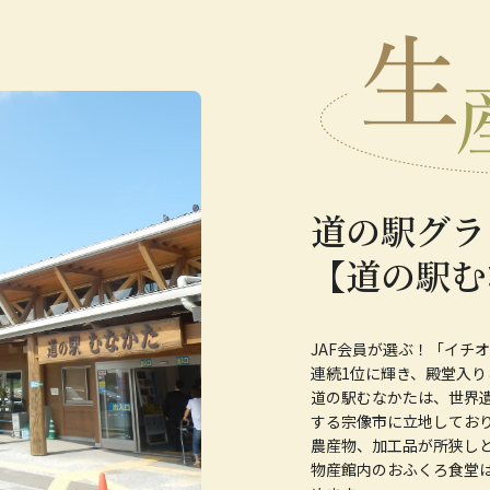
道の駅グラ
【道の駅む
JAF会員が選ぶ！「イチ
連続1位に輝き、殿堂入り
道の駅むなかたは、世界
する宗像市に立地しており
農産物、加工品が所狭し
物産館内のおふくろ食堂