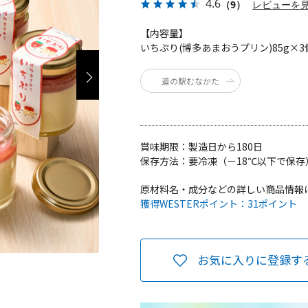
4.6
（9）
レビューを
【内容量】
いちぷり(博多あまおうプリン)85g×3
道の駅むなかた
賞味期限：
製造日から180日
保存方法：
要冷凍（－18℃以下で保存
原材料名・成分などの詳しい商品情報
獲得WESTERポイント：
31ポイント
お気に入りに登録す