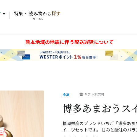
す
特集・読み物
探す
から
TOPICS
熊本地域の地震に伴う配送遅延について
ギフト対応可
博多あまおうス
福岡県産のブランドいちご「博多あま
イーツセットです。 甘みと酸味のバ