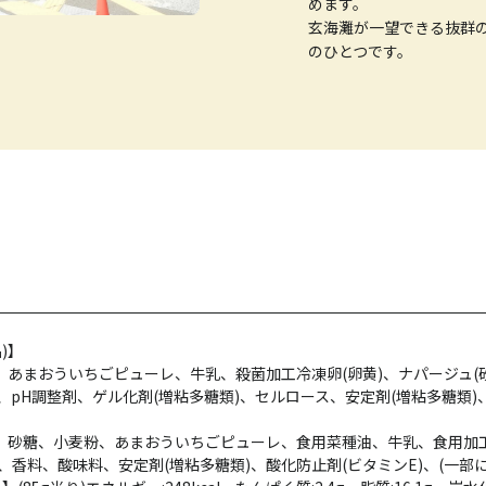
めます。
玄海灘が一望できる抜群
のひとつです。
)】
、あまおういちごピューレ、牛乳、殺菌加工冷凍卵(卵黄)、ナパージュ(
pH調整剤、ゲル化剤(増粘多糖類)、セルロース、安定剤(増粘多糖類)
品、砂糖、小麦粉、あまおういちごピューレ、食用菜種油、牛乳、食用加
)、香料、酸味料、安定剤(増粘多糖類)、酸化防止剤(ビタミンE)、(一部