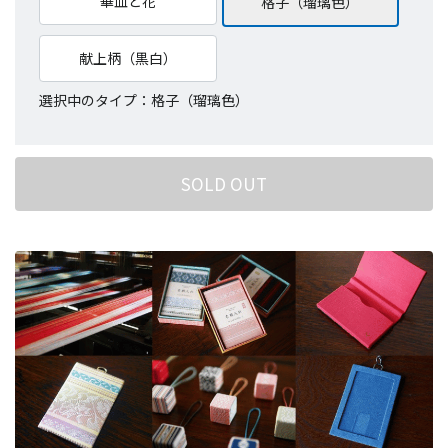
華皿と花
格子（瑠璃色）
献上柄（黒白）
選択中のタイプ：格子（瑠璃色）
SOLD OUT