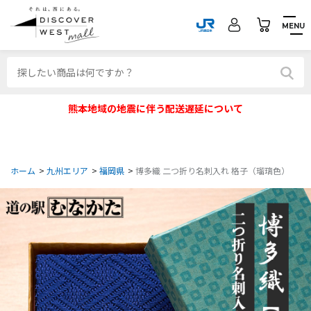
MENU
熊本地域の地震に伴う配送遅延について
ホーム
>
九州エリア
>
福岡県
>
博多織 二つ折り名刺入れ 格子（瑠璃色）