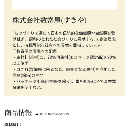
株式会社数寄屋(すきや)
｢ものづくりを通じて日本の伝統的な価値観や自然観を受
け継ぎ、 調和のとれた社会づくりに貢献する｣を創業理念
とし、持続可能な社会への貢献を目指しています。
□数寄屋の環境への配慮
・主材料(芯材)に、70％再生材(エコマーク認定品)を90％
以上使用
・はぎれ(製織時に余るなど、廃棄となる生地)を利用した
商品(鈴箱)の開発
・パッケージ用紙(化粧箱を除く)、事務用紙は全て森林認
証紙を使用など。
商品情報
ITEM INFORMATION
原材料1：