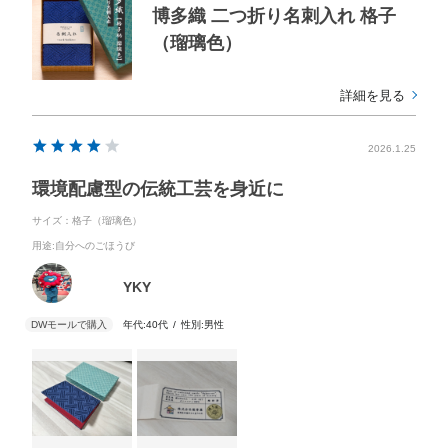
博多織 二つ折り名刺入れ 格子
（瑠璃色）
詳細を見る
2026.1.25
環境配慮型の伝統工芸を身近に
サイズ：格子（瑠璃色）
用途
:自分へのごほうび
YKY
年代:
40代
性別:
男性