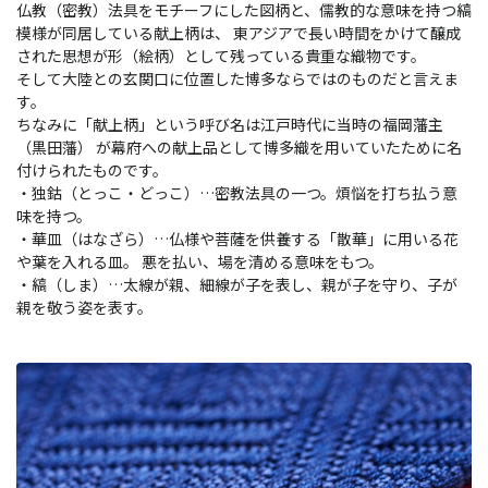
仏教（密教）法具をモチーフにした図柄と、儒教的な意味を持つ縞
模様が同居している献上柄は、 東アジアで長い時間をかけて醸成
された思想が形（絵柄）として残っている貴重な織物です。
そして大陸との玄関口に位置した博多ならではのものだと言えま
す。
ちなみに「献上柄」という呼び名は江戸時代に当時の福岡藩主
（黒田藩） が幕府への献上品として博多織を用いていたために名
付けられたものです。
・独鈷（とっこ・どっこ）…密教法具の一つ。煩悩を打ち払う意
味を持つ。
・華皿（はなざら）…仏様や菩薩を供養する「散華」に用いる花
や葉を入れる皿。 悪を払い、場を清める意味をもつ。
・縞（しま）…太線が親、細線が子を表し、親が子を守り、子が
親を敬う姿を表す。