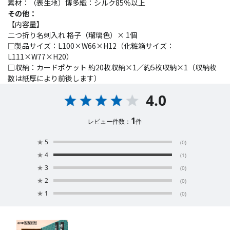
素材：（表生地）博多織：シルク85％以上
その他：
【内容量】
二つ折り名刺入れ 格子（瑠璃色）× 1個
□製品サイズ：L100×W66×H12（化粧箱サイズ：
L111×W77×H20）
□収納：カードポケット 約20枚収納×1／約5枚収納×1（収納枚
数は紙厚により前後します）
4.0
1
レビュー件数：
件
★
5
(0)
★
4
(1)
★
3
(0)
★
2
(0)
★
1
(0)