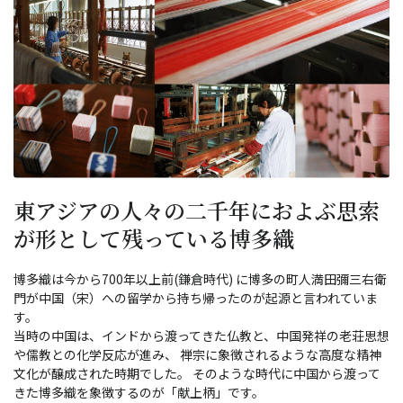
東アジアの人々の二千年におよぶ思索
が形として残っている博多織
博多織は今から700年以上前(鎌倉時代) に博多の町人満田彌三右衛
門が中国（宋）への留学から持ち帰ったのが起源と言われていま
す。
当時の中国は、インドから渡ってきた仏教と、中国発祥の老荘思想
や儒教との化学反応が進み、 禅宗に象徴されるような高度な精神
文化が醸成された時期でした。 そのような時代に中国から渡って
きた博多織を象徴するのが「献上柄」です。