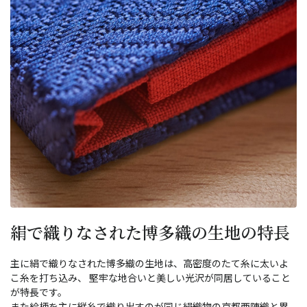
絹で織りなされた博多織の生地の特長
主に絹で織りなされた博多織の生地は、高密度のたて糸に太いよ
こ糸を打ち込み、 堅牢な地合いと美しい光沢が同居していること
が特長です。
また絵柄を主に縦糸で織り出すのが同じ絹織物の京都西陣織と異