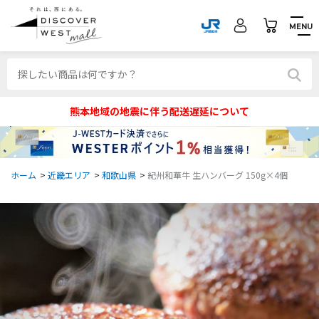
MENU
熊本地域の地震に伴う配送遅延について
ホーム
>
近畿エリア
>
和歌山県
>
紀州和華牛 生ハンバーグ 150g×4個