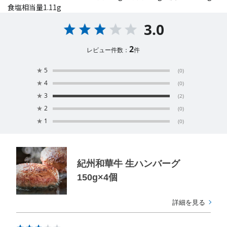
食塩相当量1.11g
3.0
2
レビュー件数：
件
★
5
(0)
★
4
(0)
★
3
(2)
★
2
(0)
★
1
(0)
紀州和華牛 生ハンバーグ
150g×4個
詳細を見る