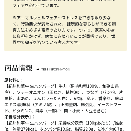
フェアを心掛けています。
※アニマルウェルフェア…ストレスをできる限り少な
く、行動要求が満たされた、 健康的な暮らしができる飼
育方法をめざす畜産のあり方です。 つまり、家畜の心身
に負担をかけず、病気にさせないことが目標であり、 世
界中で脚光を浴びている考え方です。
商品情報
ITEM INFORMATION
原材料1：
【紀州和華牛 生ハンバーグ】牛肉（黒毛和種100％、和歌山県
産）、ソテーオニオン（玉ねぎ、植物油）、つなぎ（パン粉、片
栗粉、水あめ、えんどう豆たん白）、砂糖、食塩、香辛料、酵母
エキス/調味料（アミノ酸）、pH調整剤、膨張剤、イーストフー
ド、ビタミンC、酵素（一部に牛肉・小麦・大豆を含む）
栄養成分表示1：
【紀州和華牛 生ハンバーグ】栄養成分表示（100gあたり）/推定
値 熱量279kcal、タンパク質13.6g、脂質22.0g、炭水化物6.7g、