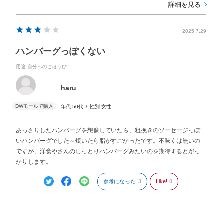
詳細を見る
2025.7.29
ハンバーグっぽくない
用途
:自分へのごほうび
haru
年代:
50代
性別:
女性
あっさりしたハンバーグを想像していたら、粗挽きのソーセージっぽ
いハンバーグでした～焼いたら脂がすごかったです。不味くは無いの
ですが、洋食やさんのしっとりハンバーグみたいのを期待するとがっ
かりします。
参考になった
3
Like!
0