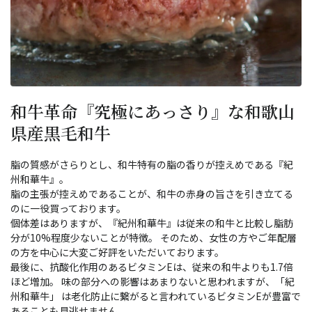
和牛革命『究極にあっさり』な和歌山
県産黒毛和牛
脂の質感がさらりとし、和牛特有の脂の香りが控えめである『紀
州和華牛』。
脂の主張が控えめであることが、和牛の赤身の旨さを引き立てる
のに一役買っております。
個体差はありますが、『紀州和華牛』は従来の和牛と比較し脂肪
分が10%程度少ないことが特徴。 そのため、女性の方やご年配層
の方を中心に大変ご好評をいただいております。
最後に、抗酸化作用のあるビタミンEは、従来の和牛よりも1.7倍
ほど増加。 味の部分への影響はあまりないと思われますが、「紀
州和華牛」 は老化防止に繋がると言われているビタミンEが豊富で
あることも見逃せません。