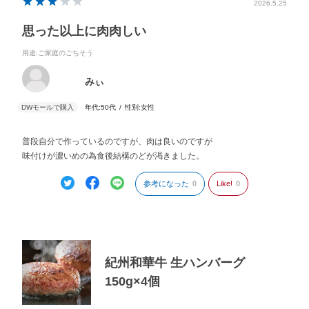
2026.5.25
思った以上に肉肉しい
用途
:ご家庭のごちそう
みぃ
年代:
50代
性別:
女性
普段自分で作っているのですが、肉は良いのですが
味付けが濃いめの為食後結構のどが渇きました。
参考になった
0
Like!
0
紀州和華牛 生ハンバーグ
150g×4個