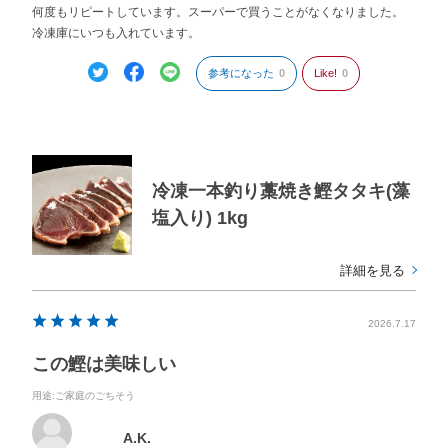
何度もリピートしています。スーパーで買うことがなくなりました。
冷凍庫にいつも入れています。
参考になった
0
Like!
0
冷凍一本釣り藁焼き鰹タタキ(藻
塩入り) 1kg
詳細を見る
2026.7.17
この鰹は美味しい
用途
:ご家庭のごちそう
A.K.