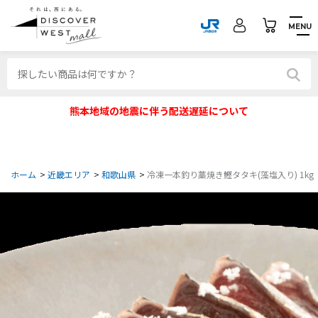
MENU
熊本地域の地震に伴う配送遅延について
ホーム
>
近畿エリア
>
和歌山県
>
冷凍一本釣り藁焼き鰹タタキ(藻塩入り) 1kg