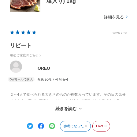
塩入り) 1kg
詳細を見る
2026.7.30
リピート
用途
:ご家庭のごちそう
OREO
年代:
50代
性別:
女性
２～4人で食べられる大きさのものが複数入っています。その日の気分
で大きさを選び、真空なのでそのまま冷水で解凍できる手軽さも良い
です。何より、色んなサイトで購入していますが、こちらのタタキが
続きを読む
一番美味しいです。
参考になった
0
Like!
0