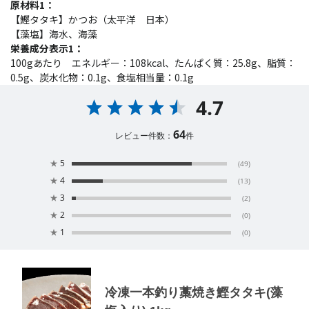
原材料1：
【鰹タタキ】かつお（太平洋 日本）
【藻塩】海水、海藻
栄養成分表示1：
100gあたり エネルギー：108kcal、たんぱく質：25.8g、脂質：
0.5g、炭水化物：0.1g、食塩相当量：0.1g
4.7
64
レビュー件数：
件
★
5
(49)
★
4
(13)
★
3
(2)
★
2
(0)
★
1
(0)
冷凍一本釣り藁焼き鰹タタキ(藻