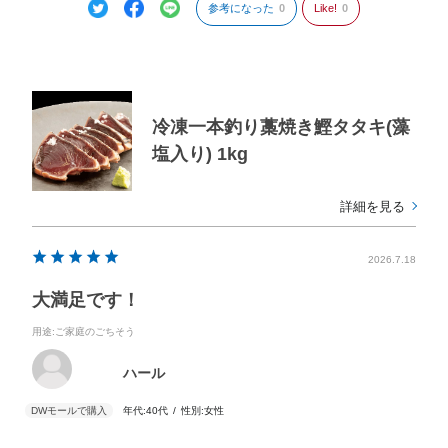
参考になった
0
Like!
0
冷凍一本釣り藁焼き鰹タタキ(藻
塩入り) 1kg
詳細を見る
2026.7.18
大満足です！
用途
:ご家庭のごちそう
ハール
年代:
40代
性別:
女性