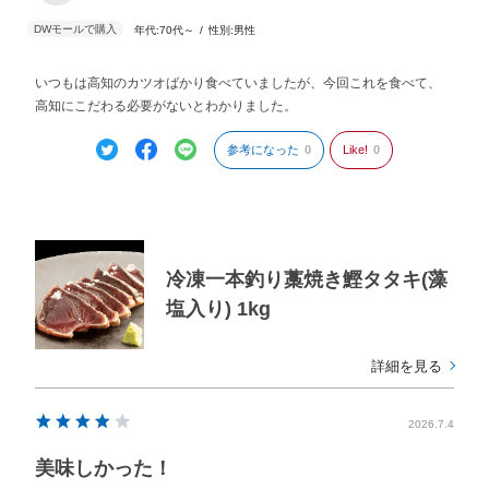
年代:
70代～
性別:
男性
いつもは高知のカツオばかり食べていましたが、今回これを食べて、
高知にこだわる必要がないとわかりました。
参考になった
0
Like!
0
冷凍一本釣り藁焼き鰹タタキ(藻
塩入り) 1kg
詳細を見る
2026.7.4
美味しかった！