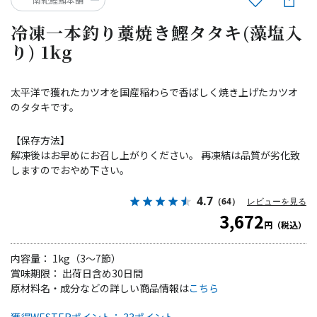
冷凍一本釣り藁焼き鰹タタキ(藻塩入
り) 1kg
太平洋で獲れたカツオを国産稲わらで香ばしく焼き上げたカツオ
のタタキです。
【保存方法】
解凍後はお早めにお召し上がりください。 再凍結は品質が劣化致
しますのでおやめ下さい。
4.7
（64）
レビューを見る
3,672
円（税込）
内容量： 1kg（3～7節）
賞味期限： 出荷日含め30日間
原材料名・成分などの詳しい商品情報は
こちら