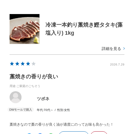
冷凍一本釣り藁焼き鰹タタキ(藻
塩入り) 1kg
詳細を見る
2026.7.29
藁焼きの香りが良い
用途
:ご家庭のごちそう
ツボネ
年代:
70代～
性別:
女性
藁焼きなので藁の香りが良く油が適度にのってお味も良かった！