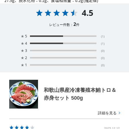
27.5g、炭水化物：0.1g、食塩相当量：0.2g(推定値)
4.5
2
レビュー件数：
件
★
5
(1)
★
4
(1)
★
3
(0)
★
2
(0)
★
1
(0)
和歌山県産冷凍養殖本鮪トロ＆
赤身セット 500g
詳細を見る
2025.12.12