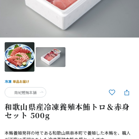
南紀鰹鮪本舗
和歌山県産冷凍養殖本鮪トロ＆赤身
セット 500g
本鮪養殖発祥の地である和歌山県串本町で養殖した本鮪を、職人