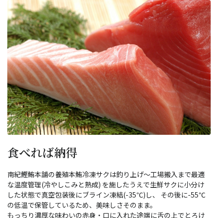
食べれば納得
南紀鰹鮪本舗の養殖本鮪冷凍サクは釣り上げ～工場搬入まで最適
な温度管理(冷やしこみと熟成) を施したうえで生鮮サクに小分け
した状態で真空包装後にブライン凍結(-35℃)し、 その後に-55℃
の低温で保管しているため、美味しさそのまま。
もっちり濃厚な味わいの赤身・口に入れた途端に舌の上でとろけ