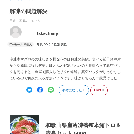
解凍の問題解決
用途
:ご家庭のごちそう
takachanpi
年代:
60代
性別:
男性
冷凍本マグロの美味しさを損なうのは解凍の失敗。食べる前日冷凍庫
から冷蔵庫に移し解凍。ほとんど解凍されたのを見計らって真空パッ
クを開けると、魚屋で購入したサクの本鮪。真空パックがしっかりし
ているので解凍の失敗が無いようです。味はもちろん一級品でした。
参考になった
0
Like!
0
和歌山県産冷凍養殖本鮪トロ＆
赤身セット 500g