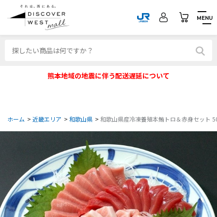
MENU
熊本地域の地震に伴う配送遅延について
ホーム
>
近畿エリア
>
和歌山県
>
和歌山県産冷凍養殖本鮪トロ＆赤身セット 50