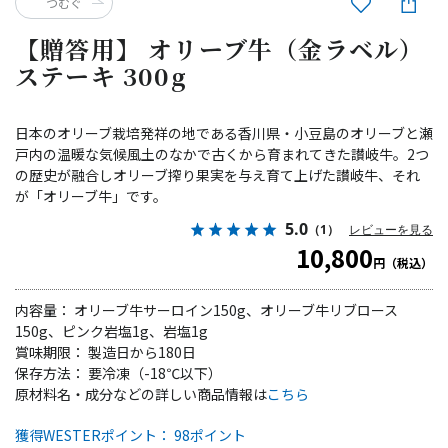
つむぐ
【贈答用】 オリーブ牛（金ラベル）
ステーキ 300g
日本のオリーブ栽培発祥の地である香川県・小豆島のオリーブと瀬
戸内の温暖な気候風土のなかで古くから育まれてきた讃岐牛。2つ
の歴史が融合しオリーブ搾り果実を与え育て上げた讃岐牛、それ
が「オリーブ牛」です。
5.0
（1）
レビューを見る
10,800
円（税込）
内容量： オリーブ牛サーロイン150g、オリーブ牛リブロース
150g、ピンク岩塩1g、岩塩1g
賞味期限： 製造日から180日
保存方法： 要冷凍（-18℃以下）
原材料名・成分などの詳しい商品情報は
こちら
獲得WESTERポイント： 98ポイント