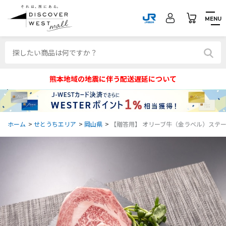
MENU
熊本地域の地震に伴う配送遅延について
ホーム
>
せとうちエリア
>
岡山県
>
【贈答用】 オリーブ牛（金ラベル）ステーキ