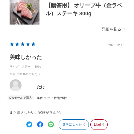
【贈答用】 オリーブ牛（金ラベ
ル）ステーキ 300g
詳細を見る
2025.12.15
美味しかった
サイズ：ステーキ 300g
用途
:ご家庭のごちそう
たけ
年代:
60代
性別:
男性
また購入したい。家族が喜んだ。
参考になった
0
Like!
0