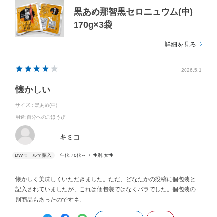
黒あめ那智黒セロニュウム(中)
170g×3袋
詳細を見る
2026.5.1
懐かしい
サイズ：黒あめ(中)
用途
:自分へのごほうび
キミコ
年代:
70代～
性別:
女性
懐かしく美味しくいただきました。ただ、どなたかの投稿に個包装と
記入されていましたが、これは個包装ではなくバラでした。個包装の
別商品もあったのですネ。