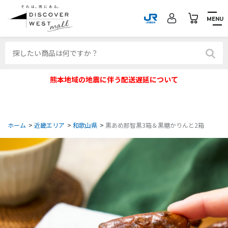
MENU
熊本地域の地震に伴う配送遅延について
ホーム
>
近畿エリア
>
和歌山県
>
黒あめ那智黒3箱＆黒糖かりんと2箱