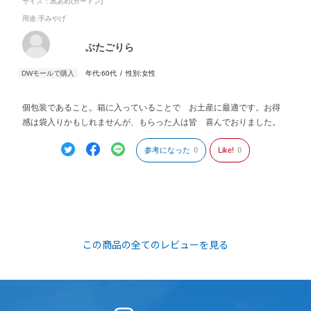
サイズ：黒あめ(カートン)
用途
:手みやげ
ぶたごりら
年代:
60代
性別:
女性
個包装であること。箱に入っていることで お土産に最適です。お得
感は袋入りかもしれませんが、もらった人は皆 喜んでおりました。
参考になった
0
Like!
0
この商品の全てのレビューを見る