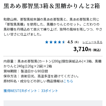
黒あめ那智黒3箱＆黒糖かりんと2箱
和歌山県、那智黒総本舗の黒あめ那智黒と、黒あめ那智黒と同じ
「那智黒黒糖」を使用した、黒糖かりんとのセット。こだわりの
黒砂糖を丹精込めて直火で練り上げ、独特の風味を残しつつ、やさ
しい甘さに仕上げました。
4.5
（6）
レビューを見る
3,710
円（税込）
内容量： 黒あめ那智黒(カートン)200g(個包装紙込み)×3箱、黒糖
かりんと240g(120g×2袋)×2箱
賞味期限： 製造日から90日間
保存方法： 直射日光、高温多湿を避けてください。
原材料名・成分などの詳しい商品情報は
こちら
獲得WESTERポイント： 33ポイント