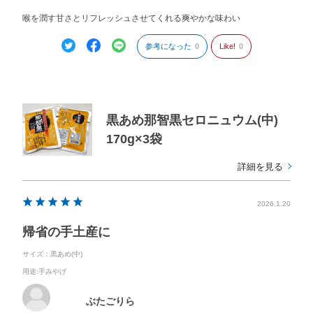
喉を潤す甘さとリフレッシュさせてくれる爽やかな味わい
参考になった
0
Like!
0
黒あめ那智黒セロニュウム(中)
170g×3袋
詳細を見る
2026.1.20
帰省の手土産に
サイズ：黒あめ(中)
用途
:手みやげ
ぶたごりら