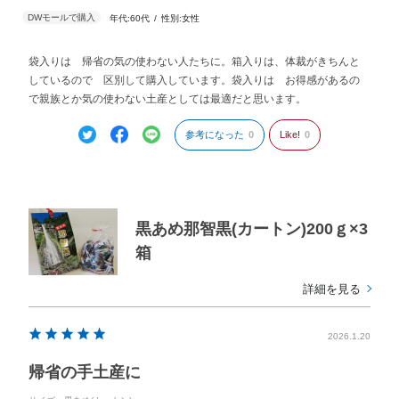
年代:
60代
性別:
女性
袋入りは 帰省の気の使わない人たちに。箱入りは、体裁がきちんと
しているので 区別して購入しています。袋入りは お得感があるの
で親族とか気の使わない土産としては最適だと思います。
参考になった
0
Like!
0
黒あめ那智黒(カートン)200ｇ×3
箱
詳細を見る
2026.1.20
帰省の手土産に