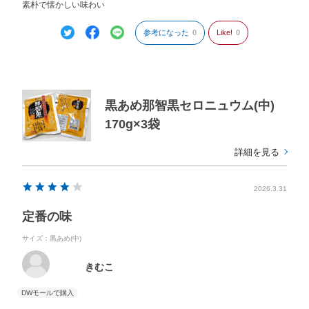
素朴で懐かしい味わい
参考になった
0
Like!
0
黒あめ那智黒セロニュウム(中)
170g×3袋
詳細を見る
2026.3.31
定番の味
サイズ：黒あめ(中)
きむこ