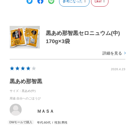
参考になった
0
Like!
0
黒あめ那智黒セロニュウム(中)
170g×3袋
詳細を見る
2026.4.23
黒あめ那智黒
サイズ：黒あめ(中)
用途
:自分へのごほうび
ＭＡＳＡ
年代:
60代
性別:
男性