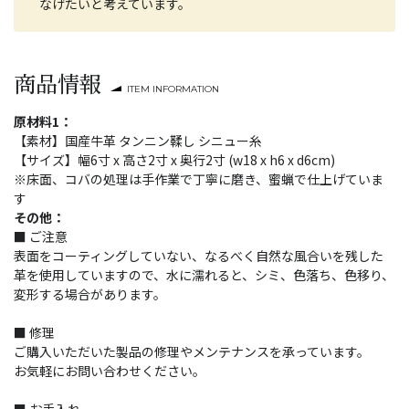
なげたいと考えています。
商品情報
ITEM INFORMATION
原材料1：
【素材】国産牛革 タンニン鞣し シニュー糸
【サイズ】幅6寸 x 高さ2寸 x 奥行2寸 (w18 x h6 x d6cm)
※床面、コバの処理は手作業で丁寧に磨き、蜜蝋で仕上げていま
す
その他：
■ ご注意
表面をコーティングしていない、なるべく自然な風合いを残した
革を使用していますので、水に濡れると、シミ、色落ち、色移り、
変形する場合があります。
■ 修理
ご購入いただいた製品の修理やメンテナンスを承っています。
お気軽にお問い合わせください。
■ お手入れ