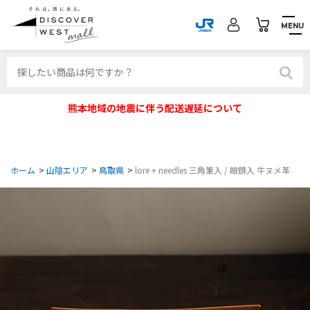
MENU
熊本地域の地震に伴う配送遅延について
ホーム
>
山陰エリア
>
鳥取県
>
lore + needles 三角筆入 / 眼鏡入 牛ヌメ革