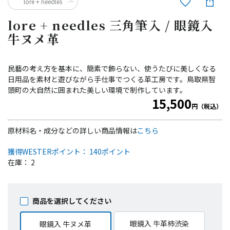
lore + needles
lore + needles 三角筆入 / 眼鏡入
牛ヌメ革
民藝の考え方を基本に、簡素で飾らない、使うたびに美しくなる
日用品を素材と遊びながら手仕事でつくる革工房です。鳥取県智
頭町の大自然に囲まれた美しい環境で制作しています。
15,500
円（税込）
原材料名・成分などの詳しい商品情報は
こちら
獲得WESTERポイント： 140ポイント
在庫： 2
商品を選択してください
眼鏡入 牛革柿渋染
眼鏡入 牛ヌメ革