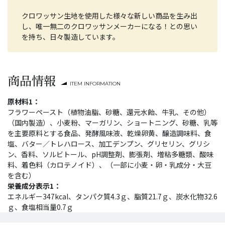
クロワッサン生地を使用した様々な新しい商品を生み出
し、唯一無二のクロワッサンメーカーになる！との思い
を持ち、日々製造しています。
商品情報
ITEM INFORMATION
原材料1：
フラワーペースト（植物油脂、砂糖、還元水飴、牛乳、その他）
（国内製造）、小麦粉、マーガリン、ショートニング、砂糖、乳等
を主要原料とする食品、発酵風味液、乾燥卵黄、醸造調味料、食
塩、バター／トレハロース、加工デンプン、グリセリン、グリシ
ン、香料、ソルビトール、pH調整剤、膨張剤、増粘多糖類、酸味
料、着色料（カロテノイド）、（一部に小麦・卵・乳成分・大豆
を含む）
栄養成分表示1：
エネルギー347kcal、タンパク質4.3ｇ、脂質21.7ｇ、炭水化物32.6
ｇ、食塩相当量0.7ｇ