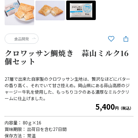
食品開発
クロワッサン鯛焼き 蒜山ミルク16
個セット
27層で出来た自家製のクロワッサン生地は、贅沢なほどにバター
の香り高く、それでいて甘さ控えめ。岡山県にある蒜山高原のジ
ャージー牛乳を使用した、もっちりコクのある濃厚なミルククリ
ームに仕上げました。
5,400
円（税込）
内容量： 80ｇ×16
賞味期限： 出荷日を含む27日間
保存方法： 常温