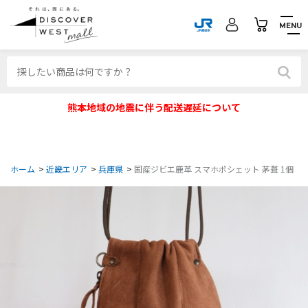
MENU
熊本地域の地震に伴う配送遅延について
ホーム
>
近畿エリア
>
兵庫県
>
国産ジビエ鹿革 スマホポシェット 茅葺 1個