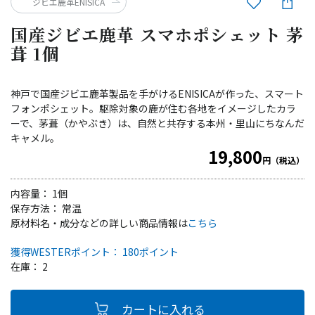
ジビエ鹿革ENISICA
国産ジビエ鹿革 スマホポシェット 茅
葺 1個
神戸で国産ジビエ鹿革製品を手がけるENISICAが作った、スマート
フォンポシェット。駆除対象の鹿が住む各地をイメージしたカラ
ーで、茅葺（かやぶき）は、自然と共存する本州・里山にちなんだ
キャメル。
19,800
円（税込）
内容量： 1個
保存方法： 常温
原材料名・成分などの詳しい商品情報は
こちら
獲得WESTERポイント： 180ポイント
在庫： 2