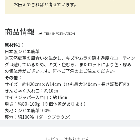
お伝えできればと考えています。
商品情報
ITEM INFORMATION
原材料1：
日本製ジビエ鹿革
※天然皮革の風合いを生かし、キズやムラを隠す過度なコーティン
グは避けているため、キズ・色むら、またロットにより色・厚み
の個体差がございます。何卒ご了承の上ご注文ください。
その他：
サイズ：約H20cm×W14cm（ひも最大140cm・長さ調整可能）
きんちゃく入れ口：約10㎝
サイドジッパー入れ口：約15㎝
重さ：約80~100g（※個体差があります）
表地：ジビエ鹿革100%
裏地：綿100%（ダークブラウン）
レビューはありません。