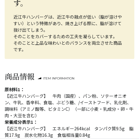
す。
近江牛ハンバーグは、近江牛の融点が低い（脂が溶けや
すい）という特徴があり、焼き上げる際に、脂が溶けて
抜け出てしまう。
そのことをカバーするための工夫を凝らしています。
そのことと上品な味わいとのバランスを両立させた商品
です。
商品情報
ITEM INFORMATION
原材料1：
【近江牛ハンバーグ】 牛肉（国産）、パン粉、ソテーオニオ
ン、牛乳、香辛料、食塩、ぶどう糖、/イーストフード、乳化剤、
調味料（アミノ酸等、ビタミンC）（一部に小麦・乳成分・卵・牛
肉・大豆を含む）
栄養成分表示1：
【近江牛ハンバーグ】 エネルギー264kcal タンパク質9.5g 脂
質17.9g 炭水化物16.3g 食塩相当量0.84g