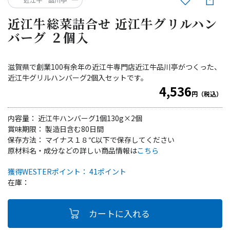
近江牛総菜詰合せ 近江牛グリルハン
バーグ ２個入
滋賀県で創業100有余年の近江牛専門店近江牛品川亭がつくった、
近江牛グリルハンバーグ2個入セットです。
4,536
円（税込）
内容量： 近江牛ハンバーグ1個130g×2個
賞味期限： 製造日含む80日間
保存方法： マイナス１８℃以下で保存してください
原材料名・成分などの詳しい商品情報は
こちら
獲得WESTERポイント： 41ポイント
在庫：