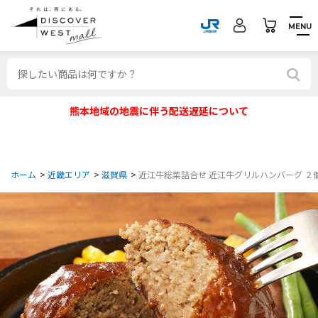
MENU
熊本地域の地震に伴う配送遅延について
ホーム
>
近畿エリア
>
滋賀県
>
近江牛総菜詰合せ 近江牛グリルハンバーグ ２