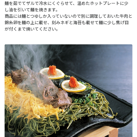
麺を茹でてザルで冷水にくぐらせて、温めたホットプレートに少
し油を引いて麺を焼きます。
商品には麺とつゆしか入っていないので別に調理しておいた牛肉と
錦糸卵を麺の上に載せ、刻みネギと海苔も載せて麺に少し焦げ目
が付くまで焼いてください。