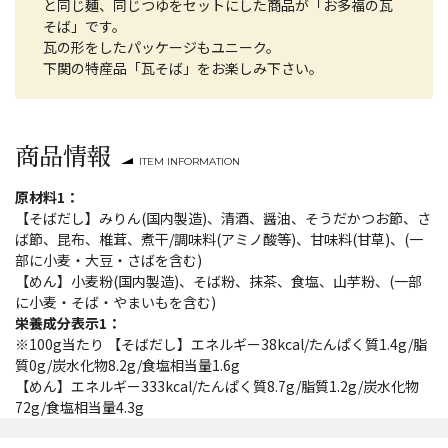
と同じ麺、同じつゆをセットにした商品が「お多福の瓦
そば」です。
瓦の形をしたパッケージもユニーク。
下関の特産品「瓦そば」をお楽しみ下さい。
商品情報
ITEM INFORMATION
原材料1：
【そばだし】みりん(国内製造)、清酒、醤油、そうだかつお節、さ
ば節、昆布、椎茸、煮干/調味料(アミノ酸等)、甘味料(甘草)、(一
部に小麦・大豆・さばを含む)
【めん】小麦粉(国内製造)、そば粉、抹茶、食塩、山芋粉、(一部
に小麦・そば・やまいもを含む)
栄養成分表示1：
※100g当たり 【そばだし】エネルギー38kcal/たんぱく質1.4g/脂
質0g/炭水化物8.2g/食塩相当量1.6g
【めん】エネルギー333kcal/たんぱく質8.7g/脂質1.2g/炭水化物
72g/食塩相当量4.3g