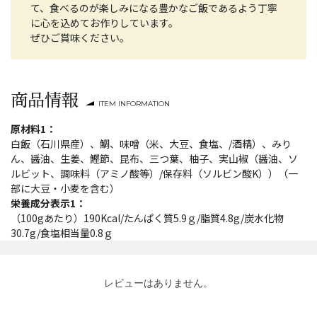
て、食べるのが楽しみになる豊かなご飯であるよう丁寧
に心を込めてお作りしています。
ぜひご賞味ください。
商品情報
ITEM INFORMATION
原材料1：
白飯（石川県産）、鯛、味噌（米、大豆、食塩、/酒精）、みり
ん、醤油、生姜、鰹節、昆布、三つ葉、柚子、実山椒（醤油、ソ
ルビット、調味料（アミノ酸等）/保存料（ソルビン酸K））（一
部に大豆・小麦を含む）
栄養成分表示1：
（100gあたり）190Kcal/たんぱく質5.9ｇ/脂質4.8g/炭水化物
30.7g/食塩相当量0.8ｇ
レビューはありません。