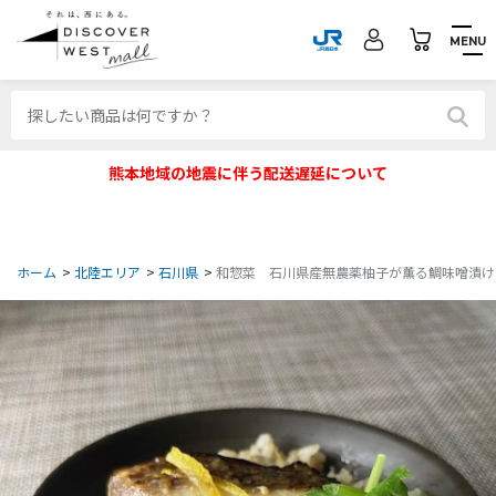
MENU
熊本地域の地震に伴う配送遅延について
ホーム
>
北陸エリア
>
石川県
>
和惣菜 石川県産無農薬柚子が薫る鯛味噌漬けご