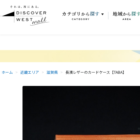
カテゴリ
探す
地域
探
から
から
CATEGORY
AREA
ホーム
>
近畿エリア
>
滋賀県
>
長濱レザーのカードケース【TABA】