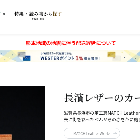
す
特集・読み物
探す
から
TOPICS
熊本地域の地震に伴う配送遅延について
長濱レザーのカー
滋賀県長浜市の革工房MATCH Leat
去に街を彩ったべんがらの赤を革に施
MATCH Leather Works