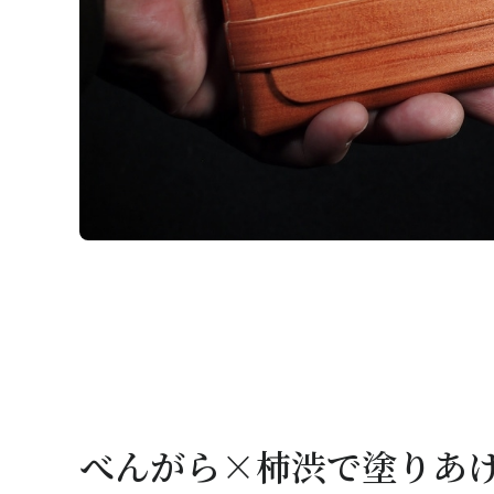
べんがら×柿渋で塗りあ