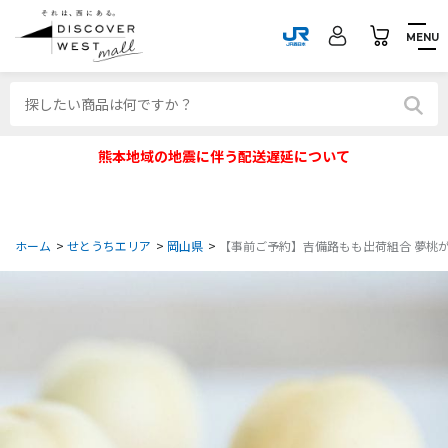
MENU
熊本地域の地震に伴う配送遅延について
ホーム
>
せとうちエリア
>
岡山県
>
【事前ご予約】吉備路もも出荷組合 夢桃がたり