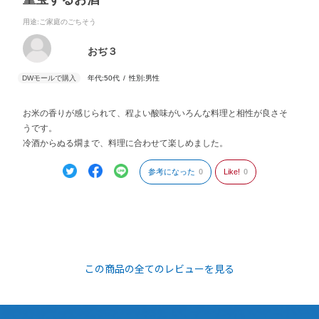
用途
:ご家庭のごちそう
おぢ３
年代:
50代
性別:
男性
お米の香りが感じられて、程よい酸味がいろんな料理と相性が良さそ
うです。
冷酒からぬる燗まで、料理に合わせて楽しめました。
参考になった
0
Like!
0
この商品の全てのレビューを見る