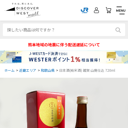
MENU
熊本地域の地震に伴う配送遅延について
ホーム
>
近畿エリア
>
和歌山県
>
日本酒(純米酒) 雑賀 山廃仕込 720ml