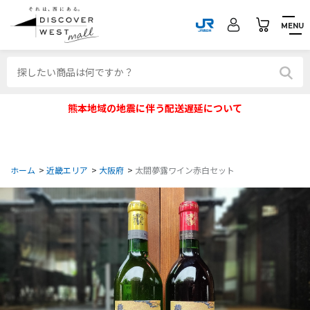
MENU
熊本地域の地震に伴う配送遅延について
ホーム
>
近畿エリア
>
大阪府
>
太閤夢露ワイン赤白セット