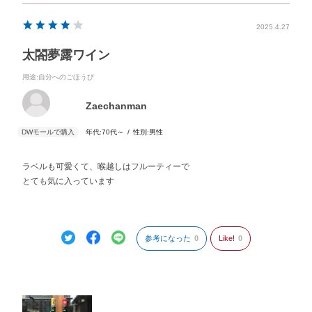
2025.4.27
太閤夢露ワイン
用途
:自分へのごほうび
Zaechanman
年代:
70代～
性別:
男性
ラベルも可愛くて、喉越しはフルーティーで
とても気に入っています
参考になった
0
Like!
0