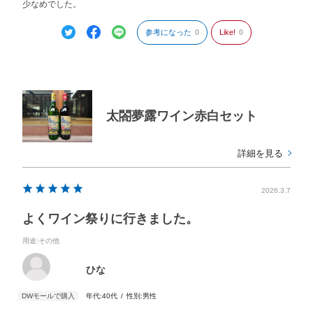
少なめでした。
参考になった
0
Like!
0
太閤夢露ワイン赤白セット
詳細を見る
2026.3.7
よくワイン祭りに行きました。
用途
:その他
ひな
年代:
40代
性別:
男性