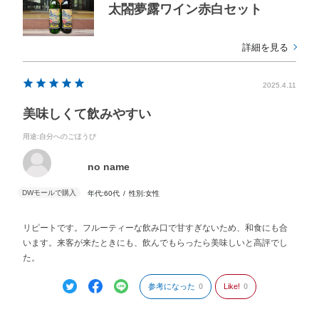
太閤夢露ワイン赤白セット
詳細を見る
2025.4.11
美味しくて飲みやすい
用途
:自分へのごほうび
no name
年代:
60代
性別:
女性
リピートです。フルーティーな飲み口で甘すぎないため、和食にも合
います。来客が来たときにも、飲んでもらったら美味しいと高評でし
た。
参考になった
0
Like!
0