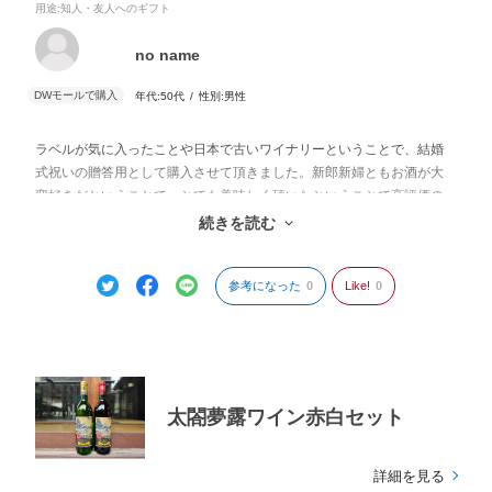
用途
:知人・友人へのギフト
no name
年代:
50代
性別:
男性
ラベルが気に入ったことや日本で古いワイナリーということで、結婚
式祝いの贈答用として購入させて頂きました。新郎新婦ともお酒が大
変好きだということで、とても美味しく頂いたということで高評価の
感想を頂きました。再度、自分用に購入してみようかと思います。
続きを読む
参考になった
0
Like!
0
太閤夢露ワイン赤白セット
詳細を見る