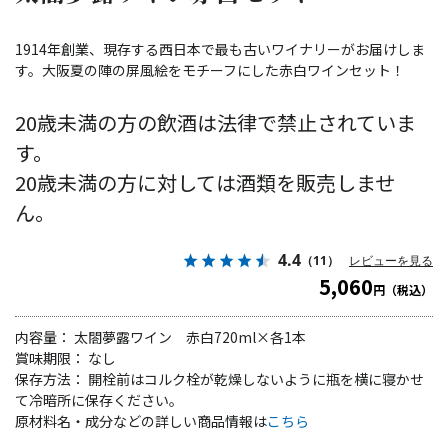
1914年創業、現存する西日本で最も古いワイナリーがお届けしま
す。大阪夏の陣の屏風絵をモチーフにした赤白ワインセット！
20歳未満の方の飲酒は法律で禁止されていま
す。
20歳未満の方に対しては酒類を販売しませ
ん。
4.4
（11）
レビューを見る
5,060
円（税込）
内容量： 太閤夢露ワイン 赤白720ml×各1本
賞味期限： なし
保存方法： 開栓前はコルク栓が乾燥しないように瓶を横に寝かせ
て冷暗所に保存ください。
原材料名・成分などの詳しい商品情報は
こちら