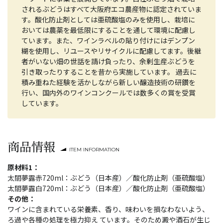
されるぶどうはすべて大阪府エコ農産物に認定されていま
す。酸化防止剤としては亜硫酸塩のみを使用し、栽培に
おいては農薬を最低限にすることを通して環境に配慮し
ています。また、ワインラベルの貼り付けにはデンプン
糊を使用し、リユースやリサイクルに配慮してます。後継
者がいない畑の世話を請け負ったり、余剰生産ぶどうを
引き取ったりすることを昔から実施しています。 過去に
積み重ねた経験を活かしながら新しい醸造技術の研鑽を
行い、国内外のワインコンクールでは数多くの賞を受賞
しています。
商品情報
ITEM INFORMATION
原材料1：
太閤夢露赤720ml：ぶどう（日本産）／酸化防止剤（亜硫酸塩）
太閤夢露白720ml：ぶどう（日本産）／酸化防止剤（亜硫酸塩）
その他：
ワインに含まれている栄養素、香り、味わいを損なわないよう、
ろ過や各種の処理を極力抑え ています。そのため澱や酒石が生じ