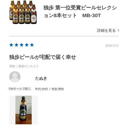
独歩 第一位受賞ビールセレクシ
ョン8本セット MB-30T
詳細を見る
2026.5.17
独歩ビールが宅配で届く幸せ
用途
:ご家庭のごちそう
たぬき
年代:
50代
性別:
男性