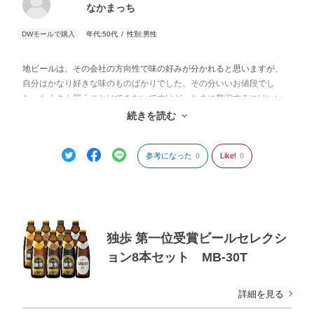
なかまっち
年代:
50代
性別:
男性
地ビールは、その会社の方向性で味の好みが分かれると思いますが、
自分はかなり好きな味のものばかりでした。その分いいお値段でし
た。たくさん買うことはできないですけど、たまに贅沢するにはいい
なと思いました。瓶のサイズ的に冷蔵庫に保存するのが少し難儀しま
続きを読む
した。
参考になった
0
Like!
0
独歩 第一位受賞ビールセレクシ
ョン8本セット MB-30T
詳細を見る