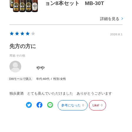
ョン8本セット MB-30T
詳細を見る
2026.8.1
先方の方に
用途
:その他
やや
年代:
60代
性別:
女性
独歩麦酒 とても喜んでいただけました ありがとうございます
参考になった
0
Like!
0