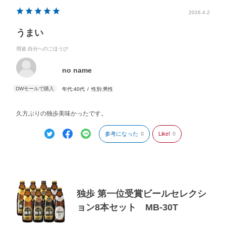
2026.4.2
うまい
用途
:自分へのごほうび
no name
年代:
40代
性別:
男性
久方ぶりの独歩美味かったです。
参考になった
0
Like!
0
独歩 第一位受賞ビールセレクシ
ョン8本セット MB-30T