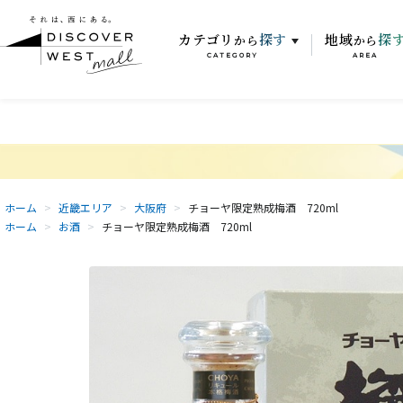
カテゴリ
探す
地域
探
から
から
CATEGORY
AREA
ホーム
>
近畿エリア
>
大阪府
>
チョーヤ限定熟成梅酒 720ml
ホーム
>
お酒
>
チョーヤ限定熟成梅酒 720ml