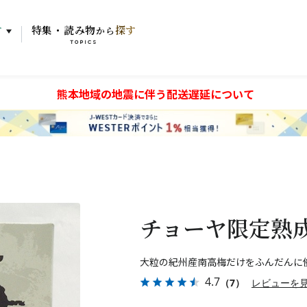
す
特集・読み物
探す
から
TOPICS
熊本地域の地震に伴う配送遅延について
チョーヤ限定熟成
大粒の紀州産南高梅だけをふんだんに
4.7
（7）
レビューを