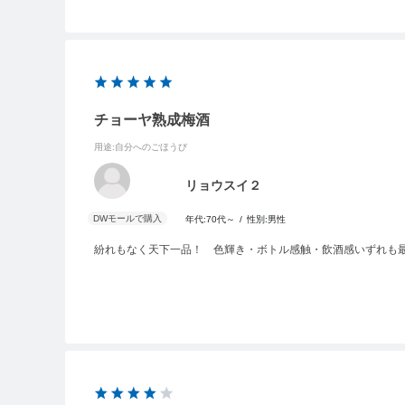
チョーヤ熟成梅酒
用途
:自分へのごほうび
リョウスイ２
年代:
70代～
性別:
男性
紛れもなく天下一品！ 色輝き・ボトル感触・飲酒感いずれも