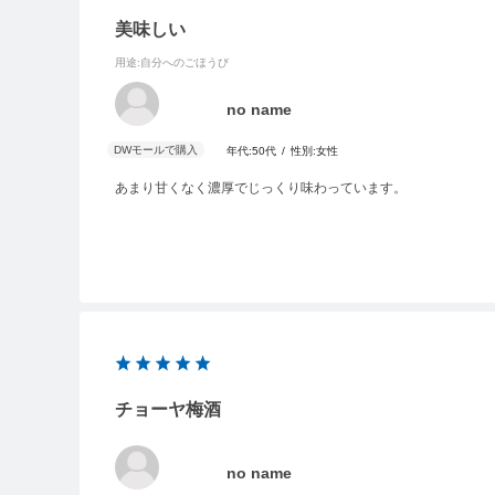
美味しい
用途
:自分へのごほうび
no name
年代:
50代
性別:
女性
あまり甘くなく濃厚でじっくり味わっています。
チョーヤ梅酒
no name