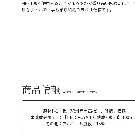
梅を100％使用することでまろやかで香り高い味わいに仕
厚なボトルで、手ちぎり和紙のラベル仕様です。
商品情報
ITEM INFORMATION
原材料1：
梅（紀州産南高梅）、砂糖、酒精
栄養成分表示1：
【TheCHOYA１年熟成700ml】100
その他：
アルコール度数：15％