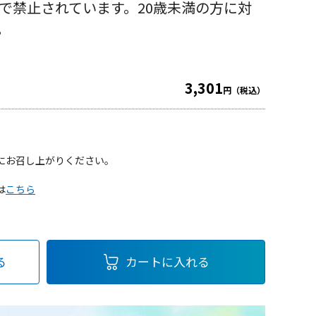
律で禁止されています。
20歳未満の方に対
。
3,301
円（税込）
にお召し上がりください。
は
こちら
る
カートに入れる