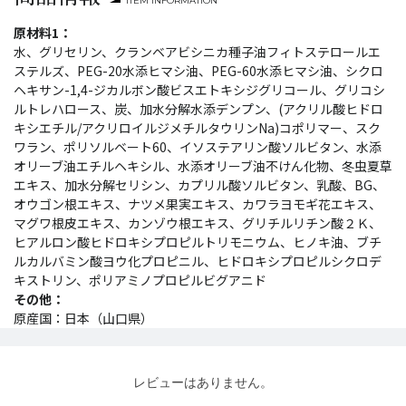
ITEM INFORMATION
原材料1：
水、グリセリン、クランベアビシニカ種子油フィトステロールエ
ステルズ、PEG-20水添ヒマシ油、PEG-60水添ヒマシ油、シクロ
ヘキサン-1,4-ジカルボン酸ビスエトキシジグリコール、グリコシ
ルトレハロース、炭、加水分解水添デンプン、(アクリル酸ヒドロ
キシエチル/アクリロイルジメチルタウリンNa)コポリマー、スク
ワラン、ポリソルベート60、イソステアリン酸ソルビタン、水添
オリーブ油エチルヘキシル、水添オリーブ油不けん化物、冬虫夏草
エキス、加水分解セリシン、カプリル酸ソルビタン、乳酸、BG、
オウゴン根エキス、ナツメ果実エキス、カワラヨモギ花エキス、
マグワ根皮エキス、カンゾウ根エキス、グリチルリチン酸２Ｋ、
ヒアルロン酸ヒドロキシプロピルトリモニウム、ヒノキ油、ブチ
ルカルバミン酸ヨウ化プロピニル、ヒドロキシプロピルシクロデ
キストリン、ポリアミノプロピルビグアニド
その他：
原産国：日本（山口県）
レビューはありません。