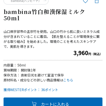
bambina(バンビーナ）
bambina竹白和漢保湿ミルク
50ml
山口県宇部市の孟宗竹を使用。山口の竹から肌に良いミネラル成
分が含まれていることに着目。【肌を整えることが環境保全に繋
がる取り組み】を始めました。環境のことを考えたスキンケア
で、美肌を導きます。
3,960
円（税込）
内容量： 50ml
賞味期限： 開封後1年
保存方法： 直射日光を避けて室温で保存
原材料名・成分などの詳しい商品情報は
こちら
獲得WESTERポイント： 36ポイント