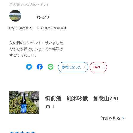
用途
:家族へのお祝い・ギフト
わっつ
年代:
50代
性別:
男性
父の日のプレゼントに使いました。
なかなか行けないところの銘酒は、
すごくうれしい。
参考になった
0
Like!
0
御前酒 純米吟醸 如意山720
ｍｌ
詳細を見る