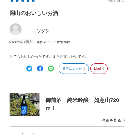
2024.10.27
岡山のおいしいお酒
ソダシ
年代:
70代～
性別:
男性
とてもおいしかったです。また注文したいです。
参考になった
0
Like!
0
御前酒 純米吟醸 如意山720
ｍｌ
詳細を見る