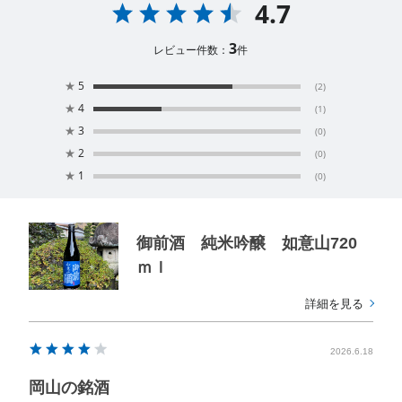
4.7
3
レビュー件数：
件
★
5
(2)
★
4
(1)
★
3
(0)
★
2
(0)
★
1
(0)
御前酒 純米吟醸 如意山720
ｍｌ
詳細を見る
2026.6.18
岡山の銘酒