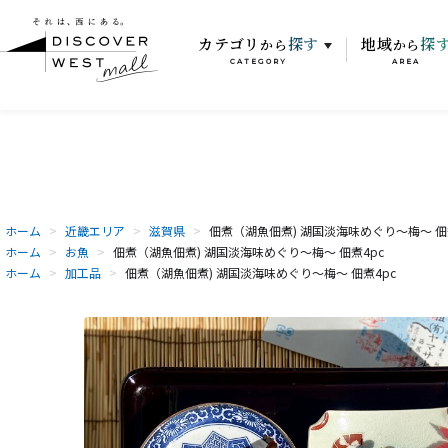
カテゴリ
探す
地域
探
から
から
CATEGORY
AREA
ホーム
>
近畿エリア
>
滋賀県
>
佃煮（湖魚佃煮) 湖国淡海味めぐり～梅～ 佃
ホーム
>
お魚
>
佃煮（湖魚佃煮) 湖国淡海味めぐり～梅～ 佃煮4pc
ホーム
>
加工品
>
佃煮（湖魚佃煮) 湖国淡海味めぐり～梅～ 佃煮4pc