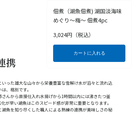
佃煮（湖魚佃煮) 湖国淡海味
めぐり～梅～ 佃煮4pc
3,024
円（税込）
カートに入れる
連携
といった雄大な山々から栄養豊富な雪解け水が滔々と流れ込
いは、格別です。
師さんから直接仕入れ水揚げから1時間以内には沸きたつ釜
劣化が早い湖魚はこのスピード感が非常に重要となります。
と湖魚を知り尽くした職人による熟練の連携が美味しさの秘