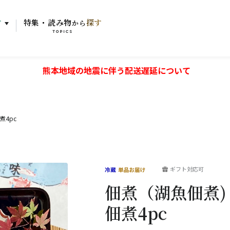
す
特集・読み物
探す
から
TOPICS
熊本地域の地震に伴う配送遅延について
煮4pc
ギフト対応可
佃煮（湖魚佃煮)
佃煮4pc