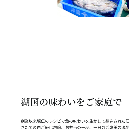
湖国の味わいをご家庭で
創業以来秘伝のレシピで魚の味わいを生かして製造された
きたての白ご飯は勿論、お弁当の一品、一日のご褒美の晩酌