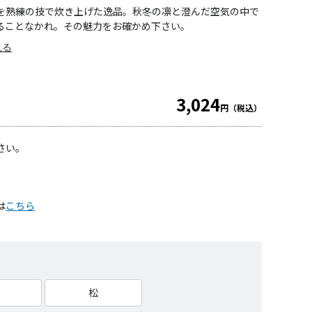
を熟練の技で炊き上げた逸品。秋冬の凛と澄んだ空気の中で
ることなかれ。その魅力をお確かめ下さい。
見る
3,024
円（税込）
さい。
は
こちら
松