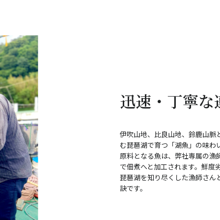
迅速・丁寧な
伊吹山地、比良山地、鈴鹿山脈
む琵琶湖で育つ「湖魚」の味わ
原料となる魚は、弊社専属の漁
で佃煮へと加工されます。鮮度
琵琶湖を知り尽くした漁師さん
訣です。