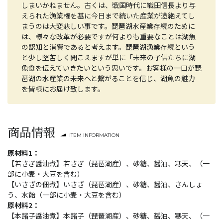
しまいかねません。古くは、戦国時代に織田信長より与
えられた漁業権を基に今日まで続いた産業が途絶えてし
まうのは大変悲しい事です。琵琶湖水産業存続のために
は、様々な改革が必要ですが何よりも重要なことは湖魚
の認知と消費であると考えます。琵琶湖漁業存続という
と少し堅苦しく聞こえますが単に「未来の子供たちに湖
魚食を伝えていきたいという思いです。お客様の一口が琵
琶湖の水産業の未来へと繋がることを信じ、湖魚の魅力
を皆様にお届け致します。
商品情報
ITEM INFORMATION
原材料1：
【若さぎ醤油煮】若さぎ（琵琶湖産）、砂糖、醤油、寒天、（一
部に小麦・大豆を含む）
【いさざの佃煮】いさざ（琵琶湖産）、砂糖、醤油、さんしょ
う、水飴（一部に小麦・大豆を含む）
原材料2：
【本諸子醤油煮】本諸子（琵琶湖産）、砂糖、醤油、寒天、（一