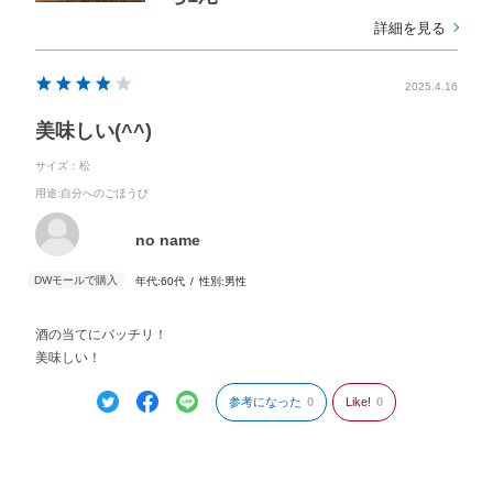
詳細を見る
2025.4.16
美味しい(^^)
サイズ：松
用途
:自分へのごほうび
no name
年代:
60代
性別:
男性
酒の当てにバッチリ！
美味しい！
参考になった
0
Like!
0