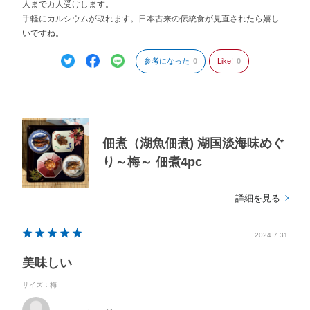
人まで万人受けします。
手軽にカルシウムが取れます。日本古来の伝統食が見直されたら嬉し
いですね。
参考になった
0
Like!
0
佃煮（湖魚佃煮) 湖国淡海味めぐ
り～梅～ 佃煮4pc
詳細を見る
2024.7.31
美味しい
サイズ：梅