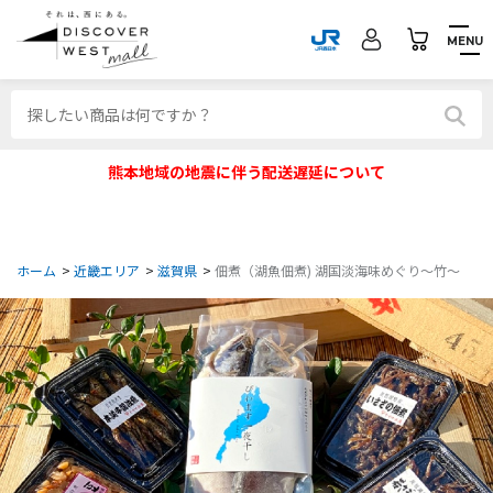
MENU
熊本地域の地震に伴う配送遅延について
ホーム
>
近畿エリア
>
滋賀県
>
佃煮（湖魚佃煮) 湖国淡海味めぐり～竹～