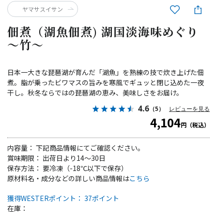
ヤマサスイサン
佃煮（湖魚佃煮) 湖国淡海味めぐり
～竹～
日本一大きな琵琶湖が育んだ「湖魚」を熟練の技で炊き上げた佃
煮。脂が乗ったビワマスの旨みを寒風でギュッと閉じ込めた一夜
干し。秋冬ならではの琵琶湖の恵み、美味しさをお届け。
4.6
（5）
レビューを見る
4,104
円（税込）
内容量： 下記商品情報にてご確認ください。
賞味期限： 出荷日より14～30日
保存方法： 要冷凍（-18℃以下で保存）
原材料名・成分などの詳しい商品情報は
こちら
獲得WESTERポイント： 37ポイント
在庫：