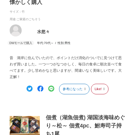
懐かしく購入
サイズ：竹
用途
:ご家庭のごちそう
水悠々
年代:
70代～
性別:
男性
昔 湖岸に住んでいたので、ポイントだけ消化のついでに見つけて思
わず買いました。一つ一つがなつかしく、毎日の食卓に順次並べて食
べてます。少し甘めかなと思いますが、間違いなく美味しいです。大
正解！
参考になった
0
Like!
0
佃煮（湖魚佃煮) 湖国淡海味めぐ
り～松～ 佃煮4pc、鮒寿司子持
ち1尾