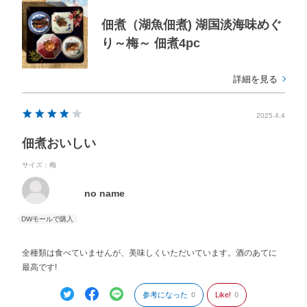
佃煮（湖魚佃煮) 湖国淡海味めぐ
り～梅～ 佃煮4pc
詳細を見る
2025.4.4
佃煮おいしい
サイズ：梅
no name
全種類は食べていませんが、美味しくいただいています。酒のあてに
最高です!
参考になった
0
Like!
0