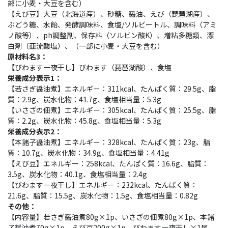
部に小麦・大豆を含む）
【えび豆】大豆（北海道産）、砂糖、醤油、えび（琵琶湖産）、
ぶどう糖、水飴、発酵調味料、食塩/ソルビートル、調味料（アミ
ノ酸等）、ph調整剤、保存料（ソルビン酸K）、増粘多糖類、漂
白剤（亜流酸塩）、（一部に小麦・大豆を含む）
原材料名3：
【びわます一夜干し】びわます（琵琶湖酸）、食塩
栄養成分表示1：
【若さぎ醤油煮】エネルギー：311kcal、たんぱく質：29.5g、脂
質：2.9g、炭水化物：41.7g、食塩相当量：5.3g
【いさざの佃煮】エネルギー：305kcal、たんぱく質：25.5g、脂
質：2.2g、炭水化物：45.8g、食塩相当量：5.3g
栄養成分表示2：
【本諸子醤油煮】エネルギー：328kcal、たんぱく質：23g、脂
質：10.7g、炭水化物：34.9g、食塩相当量：4.41g
【えび豆】エネルギー：258kcal、たんぱく質：16.6g、脂質：
3.5g、炭水化物：40.1g、食塩相当量：2.4g
【びわます一夜干し】エネルギー：232kcal、たんぱく質：
21.6g、脂質：15.5g、炭水化物：1.5g、食塩相当量：0.82g
その他：
【内容量】若さぎ醤油煮80g×1p、いさざの佃煮80g×1p、本諸
子醤油煮70g×1p、えび豆200g×1p、びわます一夜干し×1尾