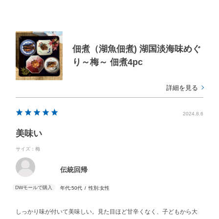
佃煮（湖魚佃煮) 湖国淡海味めぐ
り～梅～ 佃煮4pc
詳細を見る
2024.8.6
美味い
サイズ：梅
伝統回帰
年代:
50代
性別:
女性
しっかり味が付いて美味しい。見た目ほど甘辛くなく、子どもから大