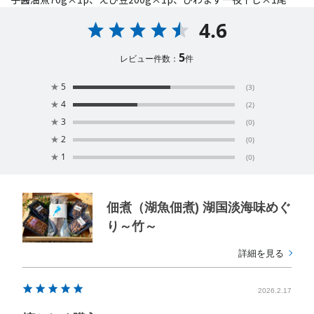
4.6
5
レビュー件数：
件
★
5
(3)
★
4
(2)
★
3
(0)
★
2
(0)
★
1
(0)
佃煮（湖魚佃煮) 湖国淡海味めぐ
り～竹～
詳細を見る
2026.2.17