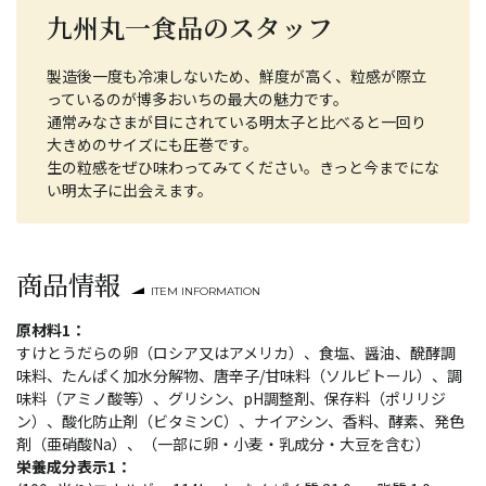
九州丸一食品のスタッフ
製造後一度も冷凍しないため、鮮度が高く、粒感が際立
っているのが博多おいちの最大の魅力です。
通常みなさまが目にされている明太子と比べると一回り
大きめのサイズにも圧巻です。
生の粒感をぜひ味わってみてください。きっと今までにな
い明太子に出会えます。
商品情報
ITEM INFORMATION
原材料1：
すけとうだらの卵（ロシア又はアメリカ）、食塩、醤油、醗酵調
味料、たんぱく加水分解物、唐辛子/甘味料（ソルビトール）、調
味料（アミノ酸等）、グリシン、pH調整剤、保存料（ポリリジ
ン）、酸化防止剤（ビタミンC）、ナイアシン、香料、酵素、発色
剤（亜硝酸Na）、（一部に卵・小麦・乳成分・大豆を含む）
栄養成分表示1：