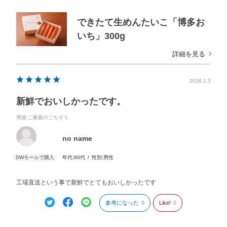
できたて生めんたいこ「博多お
いち」300g
詳細を見る
2026.1.3
新鮮でおいしかったです。
用途
:ご家庭のごちそう
no name
年代:
60代
性別:
男性
工場直送という事で新鮮でとてもおいしかったです
参考になった
0
Like!
0