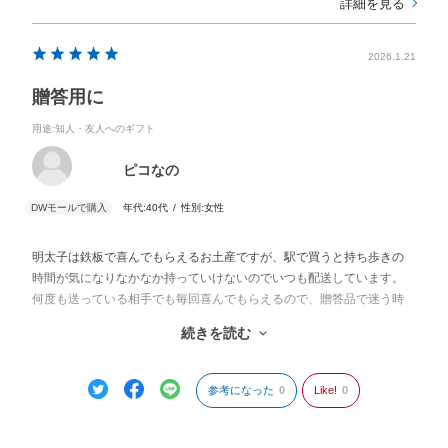
詳細を見る
2026.1.21
贈答用に
用途
:知人・友人へのギフト
ピコなの
年代:
40代
性別:
女性
明太子は鉄板で喜んでもらえるお土産ですが、駅で買うと持ち歩きの
時間が気になりなかなか持っていけないのでいつも配送しています。
何度も送っている相手でも毎回喜んでもらえるので、贈答品で迷う時
は明太子を送ります。
続きを読む
しかも"できたて"の"生"明太子は特別感もあり、今回もとても喜んでい
ただけました。
またいろんな方に送りたいと思います。
参考になった
0
Like!
0