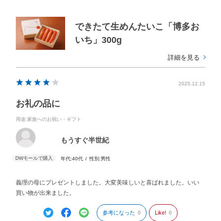
できたて生めんたいこ「博多お
いち」300g
詳細を見る
2025.12.15
お礼の品に
用途
:家族へのお祝い・ギフト
もうすぐ半世紀
年代:
40代
性別:
男性
義理の母にプレゼントしました。大変美味しいと喜ばれました。いい
買い物が出来ました。
参考になった
0
Like!
0