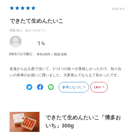
2026.6.9
できたて生めんたいこ
用途
:知人・友人へのギフト
うら
年代:
60代
性別:
女性
友達からお土産で頂いて、1つ1つの粒々が美味しかったので、知り合
いの米寿のお祝いに買いました。大変喜んでもらえて良かったです。
参考になった
0
Like!
0
できたて生めんたいこ「博多お
いち」300g