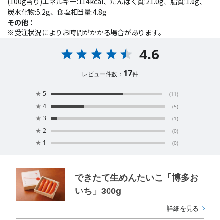
(100g当り)エネルギー:114kcal、たんぱく質:21.0g、脂質:1.0g、
炭水化物:5.2g、食塩相当量:4.8g
その他：
※受注状況によりお時間がかかる場合があります。
4.6
17
レビュー件数：
件
★
5
(11)
★
4
(5)
★
3
(1)
★
2
(0)
★
1
(0)
できたて生めんたいこ「博多お
いち」300g
詳細を見る