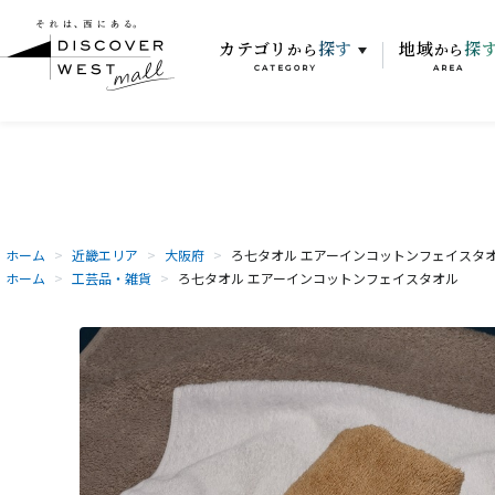
カテゴリ
探す
地域
探
から
から
CATEGORY
AREA
ホーム
>
近畿エリア
>
大阪府
>
ろ七タオル エアーインコットンフェイスタ
ホーム
>
工芸品・雑貨
>
ろ七タオル エアーインコットンフェイスタオル