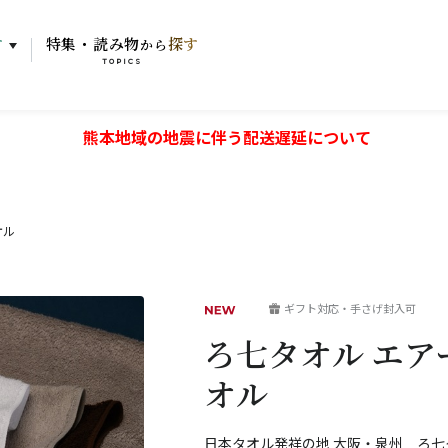
す
特集・読み物
探す
から
TOPICS
熊本地域の地震に伴う配送遅延について
オル
ギフト対応・手さげ封入可
ろ七タオル エ
オル
日本タオル発祥の地 大阪・泉州 ろ七