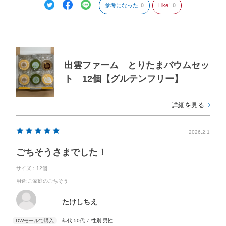
参考になった
0
Like!
0
出雲ファーム とりたまバウムセッ
ト 12個【グルテンフリー】
詳細を見る
2026.2.1
ごちそうさまでした！
サイズ：12個
用途
:ご家庭のごちそう
たけしちえ
年代:
50代
性別:
男性