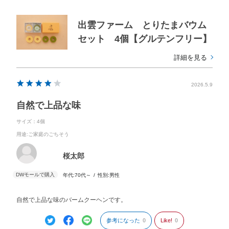
出雲ファーム とりたまバウム
セット 4個【グルテンフリー】
詳細を見る
2026.5.9
自然で上品な味
サイズ：4個
用途
:ご家庭のごちそう
桜太郎
年代:
70代～
性別:
男性
自然で上品な味のバームクーヘンです。
参考になった
0
Like!
0