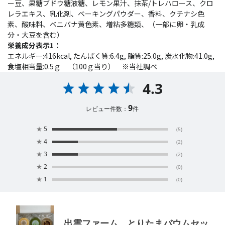
ー豆、果糖ブドウ糖液糖、レモン果汁、抹茶/トレハロース、クロ
レラエキス、乳化剤、ベーキングパウダー、香料、クチナシ色
素、酸味料、ベニバナ黄色素、増粘多糖類、（一部に卵・乳成
分・大豆を含む）
栄養成分表示1：
エネルギー:416kcal, たんぱく質:6.4g, 脂質:25.0g, 炭水化物:41.0g,
食塩相当量:0.5ｇ （100ｇ当り） ※当社調べ
4.3
9
レビュー件数：
件
★
5
(5)
★
4
(2)
★
3
(2)
★
2
(0)
★
1
(0)
出雲ファーム とりたまバウムセッ