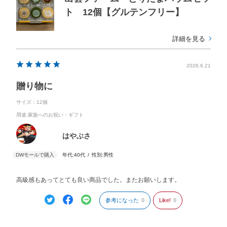
ト 12個【グルテンフリー】
詳細を見る
2026.6.21
贈り物に
サイズ：12個
用途
:家族へのお祝い・ギフト
はやぶさ
年代:
40代
性別:
男性
高級感もあってとても良い商品でした。またお願いします。
参考になった
0
Like!
0