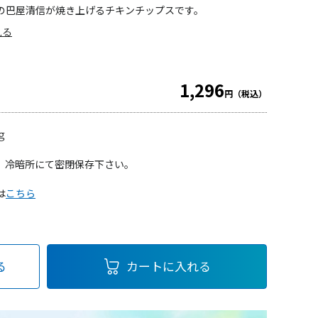
の巴屋清信が焼き上げるチキンチップスです。
見る
1,296
円（税込）
ｇ
、冷暗所にて密閉保存下さい。
は
こちら
る
カートに入れる