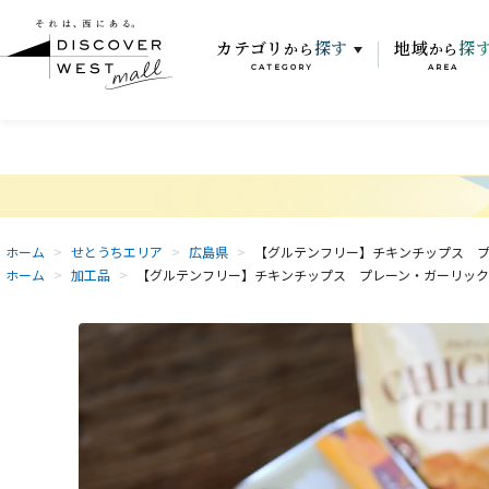
カテゴリ
探す
地域
探
から
から
CATEGORY
AREA
ホーム
>
せとうちエリア
>
広島県
>
【グルテンフリー】チキンチップス プレ
ホーム
>
加工品
>
【グルテンフリー】チキンチップス プレーン・ガーリック2種