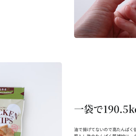
一袋で190.5
油で揚げてないので高たんぱく
筋トレ後のたんぱく質補給に、