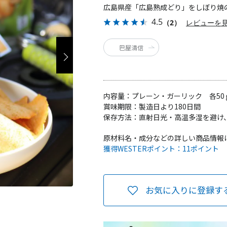
広島県産「広島熟成どり」をしぼり焼
4.5
（2）
レビューを
巴屋清信
内容量：
プレーン・ガーリック 各50
賞味期限：
製造日より180日間
保存方法：
直射日光・高温多湿を避け
原材料名・成分などの詳しい商品情報
獲得WESTERポイント：
11ポイント
お気に入りに登録す