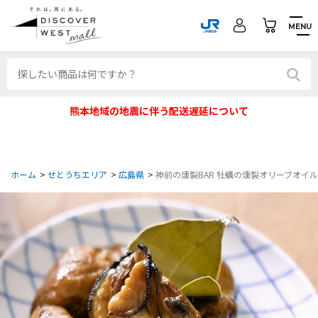
MENU
熊本地域の地震に伴う配送遅延について
ホーム
>
せとうちエリア
>
広島県
>
神前の燻製BAR 牡蠣の燻製オリーブオイル漬