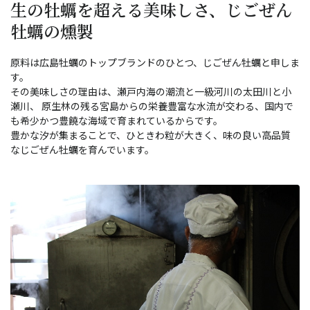
生の牡蠣を超える美味しさ、じごぜん
牡蠣の燻製
原料は広島牡蠣のトップブランドのひとつ、じごぜん牡蠣と申しま
す。
その美味しさの理由は、瀬戸内海の潮流と一級河川の太田川と小
瀬川、 原生林の残る宮島からの栄養豊富な水流が交わる、国内で
も希少かつ豊饒な海域で育まれているからです。
豊かな汐が集まることで、ひときわ粒が大きく、味の良い高品質
なじごぜん牡蠣を育んでいます。