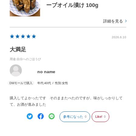
ーブオイル漬け 100g
詳細を見る
2026.6.10
大満足
用途
:自分へのごほうび
no name
年代:
40代
性別:
女性
購入してよかったです そのままたべたのですが、味がしっかりして
て、お酒が進みました
参考になった
0
Like!
0