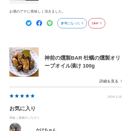
お酒のアテに美味しく頂きました。
参考になった
0
Like!
0
神前の燻製BAR 牡蠣の燻製オリ
ーブオイル漬け 100g
詳細を見る
2026.3.16
お気に入り
用途
:ご家庭のごちそう
かけちゃん