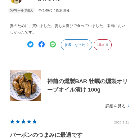
年代:
60代
性別:
男性
妻のために、買いました。妻も大喜びで食べていました。本当におい
しかったです。
参考になった
0
Like!
0
神前の燻製BAR 牡蠣の燻製オリ
ーブオイル漬け 100g
詳細を見る
2026.2.21
バーボンのつまみに最適です