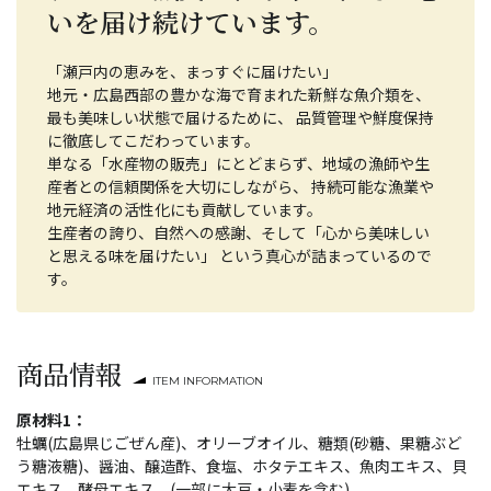
いを届け続けています。
「瀬戸内の恵みを、まっすぐに届けたい」
地元・広島西部の豊かな海で育まれた新鮮な魚介類を、
最も美味しい状態で届けるために、 品質管理や鮮度保持
に徹底してこだわっています。
単なる「水産物の販売」にとどまらず、地域の漁師や生
産者との信頼関係を大切にしながら、 持続可能な漁業や
地元経済の活性化にも貢献しています。
生産者の誇り、自然への感謝、そして「心から美味しい
と思える味を届けたい」 という真心が詰まっているので
す。
商品情報
ITEM INFORMATION
原材料1：
牡蠣(広島県じごぜん産)、オリーブオイル、糖類(砂糖、果糖ぶど
う糖液糖)、醤油、醸造酢、食塩、ホタテエキス、魚肉エキス、貝
エキス、酵母エキス、(一部に大豆・小麦を含む)