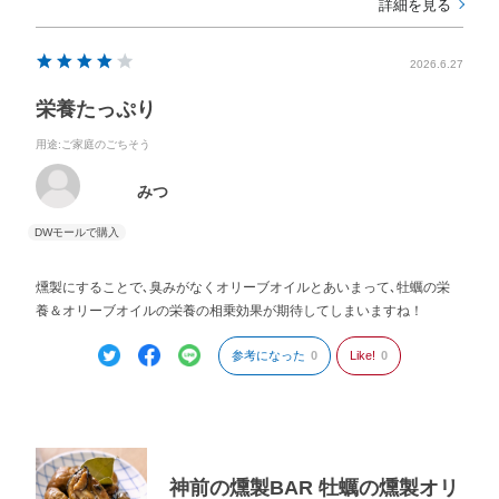
詳細を見る
2026.6.27
栄養たっぷり
用途
:ご家庭のごちそう
みつ
燻製にすることで､臭みがなくオリーブオイルとあいまって､牡蠣の栄
養＆オリーブオイルの栄養の相乗効果が期待してしまいますね！
参考になった
0
Like!
0
神前の燻製BAR 牡蠣の燻製オリ