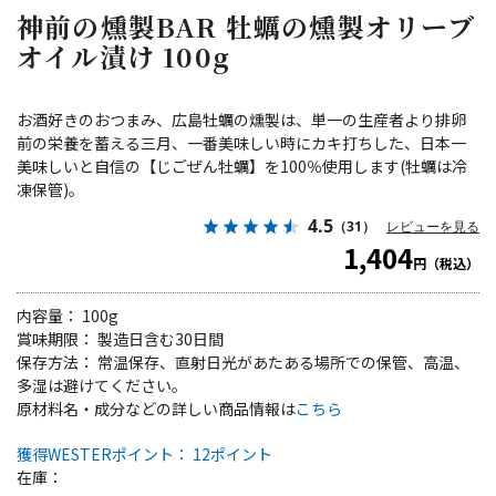
神前の燻製BAR 牡蠣の燻製オリーブ
オイル漬け 100g
お酒好きのおつまみ、広島牡蠣の燻製は、単一の生産者より排卵
前の栄養を蓄える三月、一番美味しい時にカキ打ちした、日本一
美味しいと自信の【じごぜん牡蠣】を100％使用します(牡蠣は冷
凍保管)。
4.5
（31）
レビューを見る
1,404
円（税込）
内容量： 100g
賞味期限： 製造日含む30日間
保存方法： 常温保存、直射日光があたある場所での保管、高温、
多湿は避けてください。
原材料名・成分などの詳しい商品情報は
こちら
獲得WESTERポイント： 12ポイント
在庫：