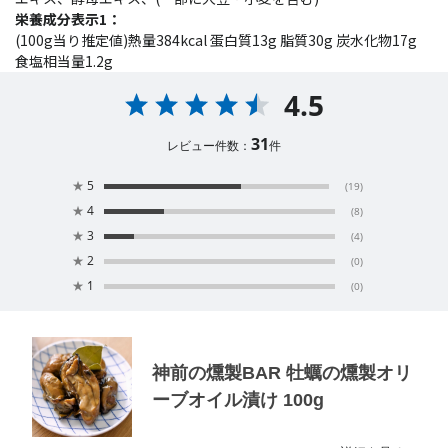
栄養成分表示1：
(100g当り推定値)熱量384kcal 蛋白質13g 脂質30g 炭水化物17g
食塩相当量1.2g
4.5
31
レビュー件数：
件
★
5
(19)
★
4
(8)
★
3
(4)
★
2
(0)
★
1
(0)
神前の燻製BAR 牡蠣の燻製オリ
ーブオイル漬け 100g