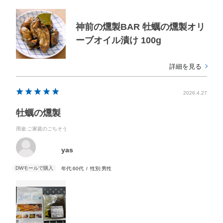
神前の燻製BAR 牡蠣の燻製オリ
ーブオイル漬け 100g
詳細を見る
2026.4.27
牡蠣の燻製
用途
:ご家庭のごちそう
yas
年代:
60代
性別:
男性