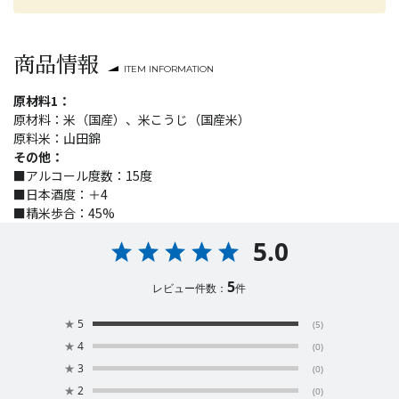
商品情報
ITEM INFORMATION
原材料1：
原材料：米（国産）、米こうじ（国産米）
原料米：山田錦
その他：
■アルコール度数：15度
■日本酒度：＋4
■精米歩合：45%
5.0
5
レビュー件数：
件
★
5
(5)
★
4
(0)
★
3
(0)
★
2
(0)