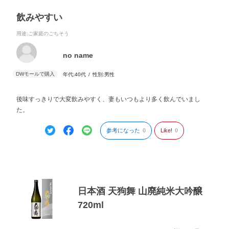
飲みやすい
用途
:ご家庭のごちそう
no name
年代:
40代
性別:
男性
後味すっきりで大変飲みやすく、妻もいつもより多く飲んでいまし
た。
参考になった
0
Like!
0
日本酒 天狗舞 山廃純米大吟醸
720ml