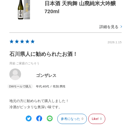
日本酒 天狗舞 山廃純米大吟醸
720ml
詳細を見る
2026.1.15
石川県人に勧められたお酒！
用途
:ご家庭のごちそう
ゴンザレス
年代:
40代
性別:
男性
地元の方に勧められて購入しました！
冷酒がピッタリな奥深い味です。
参考になった
0
Like!
0