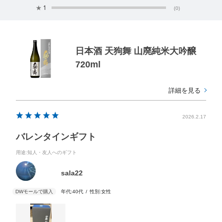
★
1
(0)
日本酒 天狗舞 山廃純米大吟醸
720ml
詳細を見る
2026.2.17
バレンタインギフト
用途
:知人・友人へのギフト
sala22
年代:
40代
性別:
女性