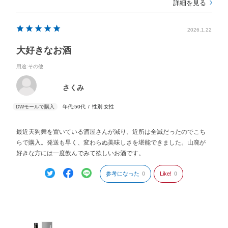
詳細を見る
2026.1.22
大好きなお酒
用途
:その他
さくみ
年代:
50代
性別:
女性
最近天狗舞を置いている酒屋さんが減り、近所は全滅だったのでこち
らで購入。発送も早く、変わらぬ美味しさを堪能できました。山廃が
好きな方には一度飲んでみて欲しいお酒です。
参考になった
0
Like!
0