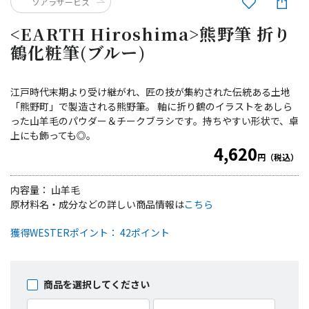
ソアラサービス
<EARTH Hiroshima>熊野筆 折り
鶴化粧筆(ブルー)
江戸時代末期より受け継がれ、匠の技が集約された伝統ある土地
「熊野町」で製造される熊野筆。 軸に折り鶴のイラストをあしら
った山羊毛のパウダー＆チークブラシです。持ちやすい形状で、卓
上にも飾っても◎。
4,620
円（税込）
内容量： 山羊毛
原材料名・成分などの詳しい商品情報は
こちら
獲得WESTERポイント： 42ポイント
商品を選択してください