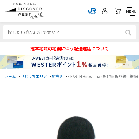
MENU
熊本地域の地震に伴う配送遅延について
ホーム
>
せとうちエリア
>
広島県
>
<EARTH Hiroshima>熊野筆 折り鶴化粧筆