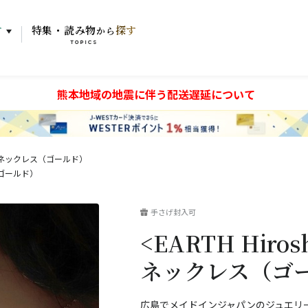
す
特集・読み物
探す
から
TOPICS
熊本地域の地震に伴う配送遅延について
リー ネックレス（ゴールド）
（ゴールド）
手さげ封入可
<EARTH Hir
ネックレス（ゴ
広島でメイドインジャパンのジュエリ