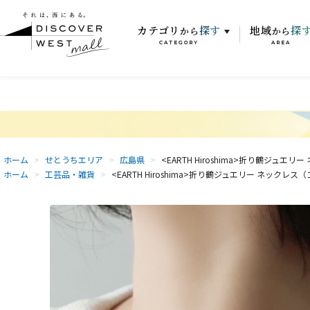
カテゴリ
探す
地域
探
から
から
CATEGORY
AREA
ホーム
>
せとうちエリア
>
広島県
>
<EARTH Hiroshima>折り鶴ジュエ
ホーム
>
工芸品・雑貨
>
<EARTH Hiroshima>折り鶴ジュエリー ネックレス