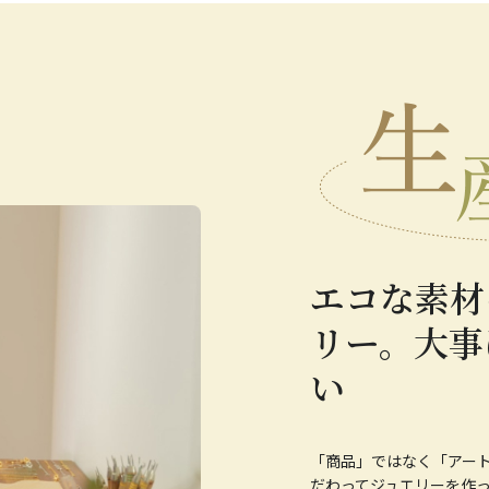
エコな素材
リー。大事
い
「商品」ではなく「アート
だわってジュエリーを作