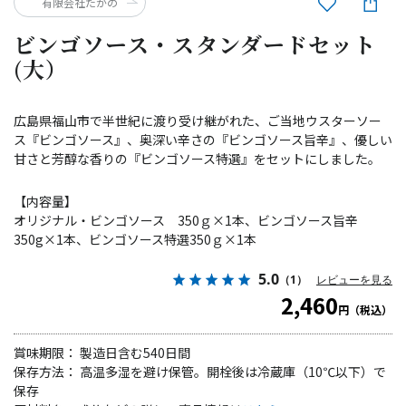
有限会社たかの
ビンゴソース・スタンダードセット
(大）
広島県福山市で半世紀に渡り受け継がれた、ご当地ウスターソー
ス『ビンゴソース』、奥深い辛さの『ビンゴソース旨辛』、優しい
甘さと芳醇な香りの『ビンゴソース特選』をセットにしました。
【内容量】
オリジナル・ビンゴソース 350ｇ×1本、ビンゴソース旨辛
350g×1本、ビンゴソース特選350ｇ×1本
5.0
（1）
レビューを見る
2,460
円（税込）
賞味期限： 製造日含む540日間
保存方法： 高温多湿を避け保管。開栓後は冷蔵庫（10℃以下）で
保存