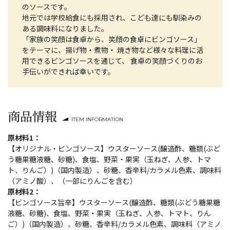
のソースです。
地元では学校給食にも採用され、こども達にも馴染みの
ある調味料になりました。
「家族の笑顔は食卓から、笑顔の食卓にビンゴソース」
をテーマに、揚げ物・煮物・ 焼き物など様々な料理に活
用できるビンゴソースを通じて、 食卓の笑顔づくりのお
手伝いができれば幸いです。
商品情報
ITEM INFORMATION
原材料1：
【オリジナル・ビンゴソース】ウスターソース(醸造酢、糖類(ぶど
う糖果糖液糖、砂糖)、食塩、野菜・果実（玉ねぎ、人参、トマ
ト、りんご）)（国内製造）、砂糖、香辛料/カラメル色素、調味料
（アミノ酸）、（一部にりんごを含む）
原材料2：
【ビンゴソース旨辛】ウスターソース(醸造酢、糖類(ぶどう糖果糖
液糖、砂糖)、食塩、野菜・果実（玉ねぎ、人参、トマト、りん
ご）)（国内製造）、砂糖、香辛料/カラメル色素、調味料（アミノ