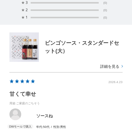
★
3
(0)
★
2
(0)
★
1
(0)
ビンゴソース・スタンダードセ
ット(大）
詳細を見る
2026.4.23
甘くて幸せ
用途
:ご家庭のごちそう
ソースね
年代:
50代
性別:
男性