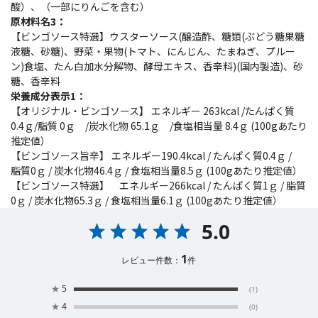
酸）、（一部にりんごを含む）
原材料名3：
【ビンゴソース特選】ウスターソース(醸造酢、糖類(ぶどう糖果糖
液糖、砂糖)、野菜・果物(トマト、にんじん、たまねぎ、プルー
ン)食塩、たん白加水分解物、酵母エキス、香辛料)(国内製造)、砂
糖、香辛料
栄養成分表示1：
【オリジナル・ビンゴソース】 エネルギー 263kcal /たんぱく質
0.4ｇ/脂質 0ｇ /炭水化物 65.1ｇ /食塩相当量 8.4ｇ (100gあたり
推定値）
【ビンゴソース旨辛】 エネルギー190.4kcal / たんぱく質0.4ｇ /
脂質0ｇ / 炭水化物46.4ｇ / 食塩相当量8.5ｇ (100gあたり推定値）
【ビンゴソース特選】 エネルギー266kcal / たんぱく質1ｇ / 脂質
0ｇ / 炭水化物65.3ｇ / 食塩相当量6.1ｇ (100gあたり推定値）
5.0
1
レビュー件数：
件
★
5
(1)
★
4
(0)