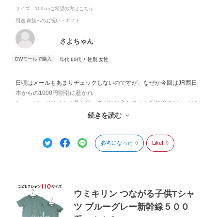
サイズ：100cmご希望の方はこちら
用途
:家族へのお祝い・ギフト
さよちゃん
年代:
60代
性別:
女性
日頃はメールもあまりチェックしないのですが、なぜか今回はJR西日
本からの1000円割引に惹かれ
ショッピングサイトを見た所、孫が気に入りそうな新幹線のTシャツを
見つけ、すぐに娘に連絡をしてサイズを確認して購入しました。届い
続きを読む
た翌日に嬉しそうに着て幼稚園に登園したと言っていました。
参考になった
0
Like!
0
ウミキリン つながる子供Tシャ
ツ ブルーグレー新幹線５００