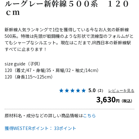
ルーグレー新幹線５００系 １２０
ｃｍ
新幹線人気ランキングで1位を獲得している今なお人気の新幹線
500系。特徴は先頭が戦闘機のような形状で流線型のフォルムがと
てもシャープなシルエット。現在はこだまでJR西日本の新幹線駅
すべてに止まります！
size guide（子供）
120（着丈/47・身幅/35・肩幅/32・袖丈/14cm）
120（身長115～125cm）
5.0
（2）
レビューを見る
3,630
円（税込）
原材料名・成分などの詳しい商品情報は
こちら
獲得WESTERポイント： 33ポイント