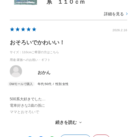
系 １１０ｃｍ
詳細を見る
2026.2.16
おそろいでかわいい！
サイズ：110cmご希望の方はこちら
用途
:家族へのお祝い・ギフト
おかん
年代:
50代
性別:
女性
500系大好きでした…
電車好きな2歳の孫に
ママとおそろいで
プレゼントしました
続きを読む
かっこいい新幹線の事
覚えておいてくれるといいな