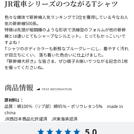
JR電車シリーズのつながるTシャツ
色々な媒体で新幹線人気ランキングで1位を獲得している今なお人
気の新幹線500系。
特徴は先頭が戦闘機のような形状で流線型のフォルムが他の新幹
線とは違いとてもシャープなシルエット。 とってもかっこいいで
すよね！
Tシャツのボディカラーも新鮮なブルーグレーにし、着やすく汚れ
が目立ちにくい、 落ち着いた色合いに仕上げました。
『新幹線大好き』な皆さま、ぜひ親子お揃いでつながる記念の1枚
を撮ってくださいね。
商品情報
ITEM INFORMATION
原材料1：
品質：綿100％（リブ部）綿95％・ポリウレタン5% made in
china
JR西日本商品化許諾済 JR東海承認済
5.0