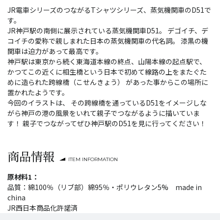
JR電車シリーズのつながるTシャツシリーズ、蒸気機関車のD51で
す。
JR神戸駅の南側に展示されている蒸気機関車D51。 デゴイチ、デ
コイチの愛称で親しまれた日本の蒸気機関車の代名詞。 漆黒の機
関車は迫力があって最高です。
神戸駅は東京から続く東海道本線の終点、山陽本線の起点駅で、
かつてこの近くに相生橋という日本で初めて線路の上をまたぐた
めに造られた跨線橋（こせんきょう） があった事からこの場所に
置かれたようです。
今回のイラストは、 その跨線橋を通っているD51をイメージしな
がら神戸の港の風景をいれて親子でつながるように描いていま
す！ 親子でつながってぜひ神戸駅のD51を見に行ってください！
商品情報
ITEM INFORMATION
原材料1：
品質：綿100％（リブ部）綿95％・ポリウレタン5% made in
china
JR西日本商品化許諾済