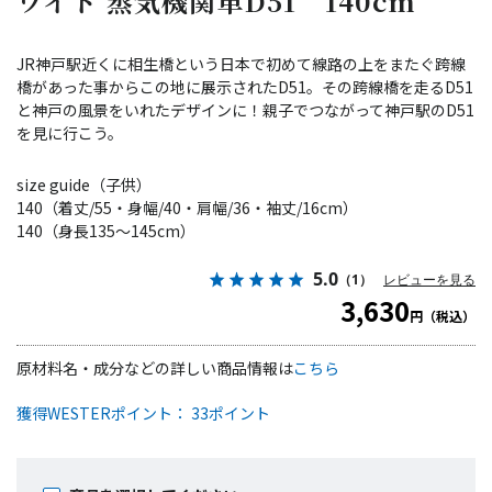
ワイト 蒸気機関車D51 140cm
JR神戸駅近くに相生橋という日本で初めて線路の上をまたぐ跨線
橋があった事からこの地に展示されたD51。その跨線橋を走るD51
と神戸の風景をいれたデザインに！親子でつながって神戸駅のD51
を見に行こう。
size guide（子供）
140（着丈/55・身幅/40・肩幅/36・袖丈/16cm）
140（身長135～145cm）
5.0
（1）
レビューを見る
3,630
円（税込）
原材料名・成分などの詳しい商品情報は
こちら
獲得WESTERポイント： 33ポイント