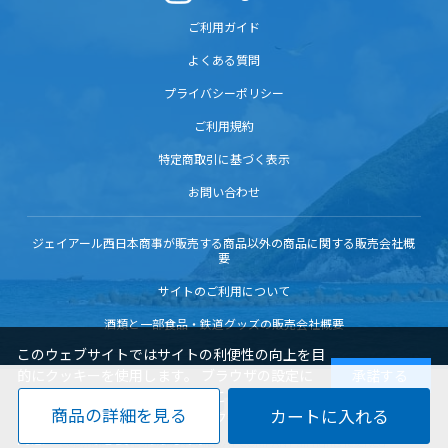
ご利用ガイド
よくある質問
プライバシーポリシー
ご利用規約
特定商取引に基づく表示
お問い合わせ
ジェイアール西日本商事が販売する商品以外の商品に関する販売会社概
要
サイトのご利用について
酒類と一部食品・鉄道グッズの販売会社概要
このウェブサイトではサイトの利便性の向上を目
的にクッキーを使用します。 ブラウザの設定に
承諾する
よりクッキーの機能を変更することもできます。
商品の詳細を見る
サイトを閲覧いただく際には、クッキーの使用に
同意いただく必要があります。
Copyright© WEST JAPAN RAILWAY COMPANY all rights reserved.