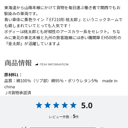
東海道から山陽本線にかけて貨物を毎日運ぶ働き者で関西でもお
馴染みの車両です。
青い車体に黄色ライン『 EF210形 桃太郎 』というニックネームで
も親しまれていてとっても人気です！
ボディーは桃太郎とも好相性のアースカラー系をセレクト。 ちな
みに東北の東北本線と九州の旅客路線には赤い機関車 EH500形の
『金太郎』が活躍していますよ
商品情報
ITEM INFORMATION
原材料1：
品質：綿100％（リブ部）綿95％・ポリウレタン5% made in
china
ＪR貨物承認済
5.0
5
レビュー件数：
件