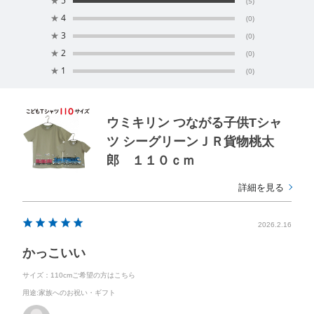
★
5
(5)
★
4
(0)
★
3
(0)
★
2
(0)
★
1
(0)
ウミキリン つながる子供Tシャ
ツ シーグリーンＪＲ貨物桃太
郎 １１０ｃｍ
詳細を見る
2026.2.16
かっこいい
サイズ：110cmご希望の方はこちら
用途
:家族へのお祝い・ギフト