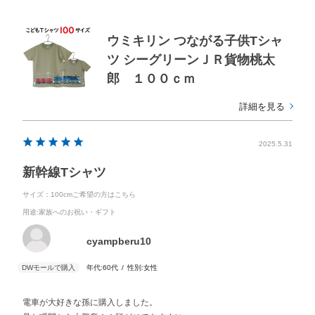
ウミキリン つながる子供Tシャ
ツ シーグリーンＪＲ貨物桃太
郎 １００ｃｍ
詳細を見る
2025.5.31
新幹線Tシャツ
サイズ：100cmご希望の方はこちら
用途
:家族へのお祝い・ギフト
cyampberu10
年代:
60代
性別:
女性
電車が大好きな孫に購入しました。