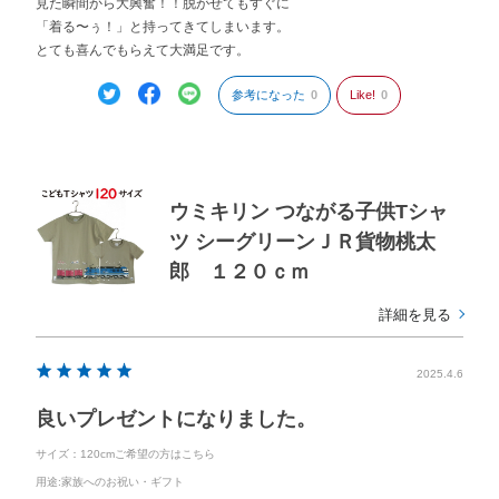
見た瞬間から大興奮！！脱がせてもすぐに
「着る〜ぅ！」と持ってきてしまいます。
とても喜んでもらえて大満足です。
参考になった
0
Like!
0
ウミキリン つながる子供Tシャ
ツ シーグリーンＪＲ貨物桃太
郎 １２０ｃｍ
詳細を見る
2025.4.6
良いプレゼントになりました。
サイズ：120cmご希望の方はこちら
用途
:家族へのお祝い・ギフト