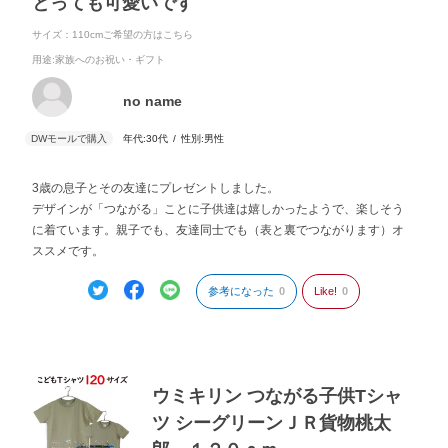
とっても可愛いです
サイズ：110cmご希望の方はこちら
用途
:家族へのお祝い・ギフト
no name
年代:
30代
性別:
男性
3歳の息子とその友達にプレゼントしました。
デザインが「つながる」ことに子供達は嬉しかったようで、楽しそう
に着ています。親子でも、友達同士でも（表と裏でつながります）オ
ススメです。
参考になった
0
Like!
0
ウミキリン つながる子供Tシャ
ツ シーグリーンＪＲ貨物桃太