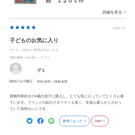
郎 １２０ｃｍ
詳細を見る
2025.7.4
子どものお気に入り
サイズ：120cmご希望の方はこちら
用途
:家族へのお祝い・ギフト
グミ
年代:
30代
性別:
女性
貨物列車好きの4歳の息子に購入し、とても気に入っていてたくさん着
ています。プリントの絵のクオリティも高く、生地も柔らかくさわっ
ていて気持ちいいです。
参考になった
0
Like!
0