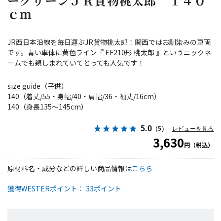
ーグリーンＪＲ貨物桃太郎 １４０
ｃｍ
JR西日本沿線を毎日運ぶJR貨物桃太郎！関西ではお馴染みの車両
です。青い車体に黄色ライン『 EF210形 桃太郎 』というニックネ
ームでも親しまれていてとっても人気です！
size guide（子供）
140（着丈/55・身幅/40・肩幅/36・袖丈/16cm）
140（身長135～145cm）
5.0
（5）
レビューを見る
3,630
円（税込）
原材料名・成分などの詳しい商品情報は
こちら
獲得WESTERポイント： 33ポイント