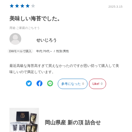
2025.3.15
美味しい海苔でした。
用途
:ご家庭のごちそう
せいじろう
年代:
70代～
性別:
男性
最近高級な海苔高すぎて買えなかったのですが思い切って購入して美
味しいので満足しています。
参考になった
0
Like!
0
岡山県産 新の頂 詰合せ