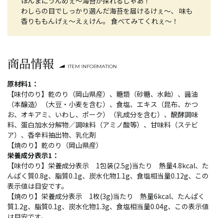
ほんまにうんめぇ～海苔が採れるじゃあ！
わしらの目でしっかり選んだ海苔を届けるけぇ～、 味も
香りももんげぇ～えぇけん。 食べてみてくれぇ～！
商品情報
ITEM INFORMATION
原材料1：
【味付のり】乾のり（岡山県産）、糖類（砂糖、水飴）、醤油
（本醸造）（大豆・小麦を含む）、食塩、エキス（昆布、かつ
お、オキアミ、いわし、ポーク）（乳成分を含む）、醗酵調味
料、蛋白加水分解物／調味料（アミノ酸等）、甘味料（ステビ
ア）、香辛料抽出物、乳化剤
【焼のり】乾のり（岡山県産）
栄養成分表示1：
【味付のり】栄養成分表示 1包装(2.5g)当たり 熱量4.8kcal、た
んぱく質0.8g、脂質0.1g、炭水化物1.1g、食塩相当量0.12g、この
表示値は目安です。
【焼のり】栄養成分表示 1枚(3g)当たり 熱量6kcal、たんぱく
質1.2g、脂質0.1g、炭水化物1.3g、食塩相当量0.04g、この表示値
は目安です。