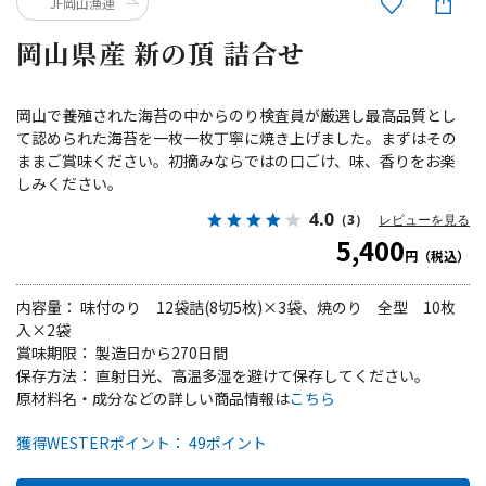
JF岡山漁連
岡山県産 新の頂 詰合せ
岡山で養殖された海苔の中からのり検査員が厳選し最高品質とし
て認められた海苔を一枚一枚丁寧に焼き上げました。まずはその
ままご賞味ください。初摘みならではの口ごけ、味、香りをお楽
しみください。
4.0
（3）
レビューを見る
5,400
円（税込）
内容量： 味付のり 12袋詰(8切5枚)×3袋、焼のり 全型 10枚
入×2袋
賞味期限： 製造日から270日間
保存方法： 直射日光、高温多湿を避けて保存してください。
原材料名・成分などの詳しい商品情報は
こちら
獲得WESTERポイント： 49ポイント