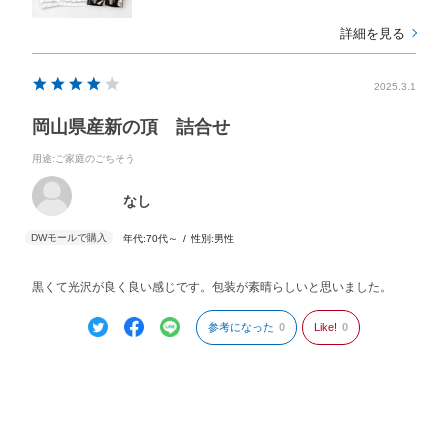
詳細を見る
2025.3.1
岡山県産新の頂 詰合せ
用途
:ご家庭のごちそう
なし
年代:
70代～
性別:
男性
黒くて光沢が良く良い感じです。包装が素晴らしいと思いました。
参考になった
0
Like!
0