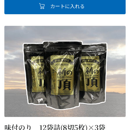
味付のり 12袋詰(8切5枚)×3袋