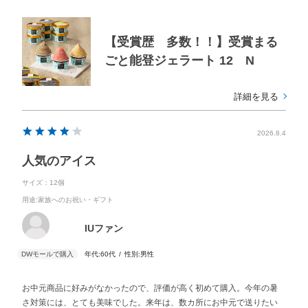
【受賞歴 多数！！】受賞まる
ごと能登ジェラート 12 N
詳細を見る
2026.8.4
人気のアイス
サイズ：12個
用途
:家族へのお祝い・ギフト
IUファン
年代:
60代
性別:
男性
お中元商品に好みがなかったので、評価が高く初めて購入。今年の暑
さ対策には、とても美味でした。来年は、数カ所にお中元で送りたい