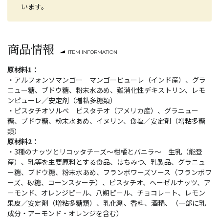
います。
商品情報
ITEM INFORMATION
原材料1：
・アルフォンソマンゴー マンゴーピューレ（インド産）、グラ
ニュー糖、ブドウ糖、粉末水あめ、難消化性デキストリン、レモ
ンピューレ／安定剤（増粘多糖類）
・ピスタチオソルベ ピスタチオ（アメリカ産）、グラニュー
糖、ブドウ糖、粉末水あめ、イヌリン、食塩／安定剤（増粘多糖
類）
原材料2：
・3種のナッツとリコッタチーズ～柑橘とバニラ～ 生乳（能登
産）、乳等を主要原料とする食品、はちみつ、乳製品、グラニュ
ー糖、ブドウ糖、粉末水あめ、フランボワーズソース（フランボワ
ーズ、砂糖、コーンスターチ）、ピスタチオ、ヘーゼルナッツ、ア
ーモンド、オレンジピール、八朔ピール、チョコレート、レモン
果皮／安定剤（増粘多糖類）、乳化剤、香料、酒精、（一部に乳
成分・アーモンド・オレンジを含む）