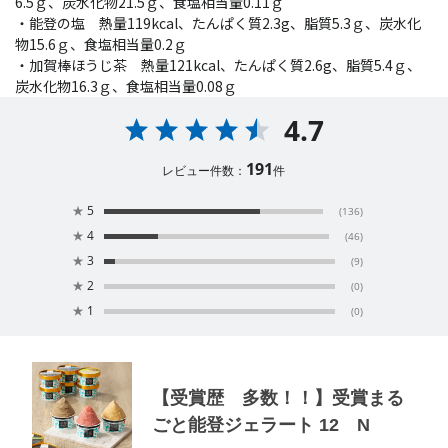
6.5ｇ、炭水化物21.5ｇ、食塩相当量0.11ｇ
・能登の塩 熱量119kcal、たんぱく質2.3g、脂質5.3ｇ、炭水化
物15.6ｇ、食塩相当量0.2ｇ
・加賀棒ほうじ茶 熱量121kcal、たんぱく質2.6g、脂質5.4ｇ、
炭水化物16.3ｇ、食塩相当量0.08ｇ
4.7
191
レビュー件数：
件
★
5
(136)
★
4
(46)
★
3
(9)
★
2
(0)
★
1
(0)
【受賞歴 多数！！】受賞まる
ごと能登ジェラート 12 N