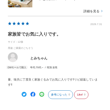
詳細を見る
2026.7.31
家族皆でお気に入りです。
サイズ：12個
用途
:ご家庭のごちそう
とみちゃん
年代:
70代～
性別:
女性
量、味共に丁度良く家族ぐるみでお気に入りです‼リピ繰返していま
す‼
参考になった
0
Like!
0