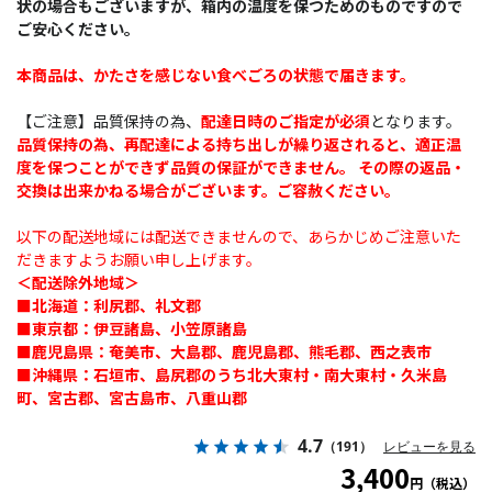
状の場合もございますが、箱内の温度を保つためのものですので
ご安心ください。
本商品は、かたさを感じない食べごろの状態で届きます。
【ご注意】品質保持の為、
配達日時のご指定が必須
となります。
品質保持の為、再配達による持ち出しが繰り返されると、適正温
度を保つことができず品質の保証ができません。 その際の返品・
交換は出来かねる場合がございます。ご容赦ください。
以下の配送地域には配送できませんので、あらかじめご注意いた
だきますようお願い申し上げます。
＜配送除外地域＞
■北海道：利尻郡、礼文郡
■東京都：伊豆諸島、小笠原諸島
■鹿児島県：奄美市、大島郡、鹿児島郡、熊毛郡、西之表市
■沖縄県：石垣市、島尻郡のうち北大東村・南大東村・久米島
町、宮古郡、宮古島市、八重山郡
4.7
（191）
レビューを見る
3,400
円（税込）