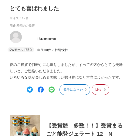
とても喜ばれました
サイズ：12個
用途
:季節のご挨拶
ikumomo
年代:
60代
性別:
女性
夏のご挨拶で何軒かにお送りしましたが、すべての方からとても美味
しいと、ご連絡いただきました。
いろいろな味が楽しめる美味しい贈り物になり本当によかったです。
参考になった
0
Like!
0
【受賞歴 多数！！】受賞まる
ごと能登ジェラート 12 N