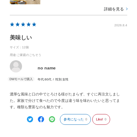
詳細を見る
2026.8.4
美味しい
サイズ：12個
用途
:ご家庭のごちそう
no name
年代:
60代
性別:
女性
濃厚な風味と口の中でとろける様がたまらず、すぐに再注文しまし
た。家族で分けて食べたので今度は違う味を味わいたいと思ってま
す。種類も豊富なのも魅力です。
参考になった
0
Like!
0