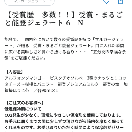
マルガージェラート
【受賞歴 多数！！】受賞・まるご
と能登ジェラート 6 N
能登で、 国内外において数々の受賞歴を持つ「マルガージェラ
ート」が贈る 受賞・まるごと能登ジェラート。口に入れた瞬間
に広がる美味しさと鼻から抜ける香り・・・ “五分間の幸福な余
韻”をご堪能ください。
【内容量】
アルフォンソマンゴー ピスタチオソルベ 3種のナッツとリコッ
タチーズ～柑橘とバニラ～ 能登プレミアムミルク 能登の塩 加
賀棒ほうじ茶 ／各90ml×1
【ご注文のお客様へ】
低温保冷剤について
CO2発生が少なく、環境にやさしい保冷剤を使用しております。
お手元に届くまでの間に少しずつ溶けながら箱内を冷たく保って
くれるものです。お受け取りいただく時間により保冷剤がゼリー