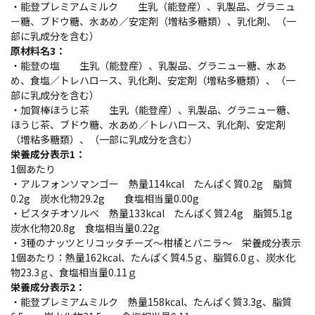
・能登プレミアムミルク 生乳（能登産）、乳製品、グラニュ
ー糖、ブドウ糖、水あめ／安定剤（増粘多糖類）、乳化剤、（一
部に乳成分を含む）
原材料名3：
・能登の塩 生乳（能登産）、乳製品、グラニュー糖、水あ
め、食塩／トレハロース、乳化剤、安定剤（増粘多糖類）、（一
部に乳成分を含む）
・加賀棒ほうじ茶 生乳（能登産）、乳製品、グラニュー糖、
ほうじ茶、ブドウ糖、水あめ／トレハロース、乳化剤、安定剤
（増粘多糖類）、（一部に乳成分を含む）
栄養成分表示1：
1個あたり
・アルフォンソマンゴー 熱量114kcal たんぱく質0.2g 脂質
0.2g 炭水化物29.2g 食塩相当量0.00g
・ピスタチオソルベ 熱量133kcal たんぱく質2.4g 脂質5.1g
炭水化物20.8g 食塩相当量0.22g
・3種のナッツとリコッタチーズ～柑橘とバニラ～ 栄養成分表示
1個あたり：熱量162kcal、たんぱく質4.5ｇ、脂質6.0ｇ、炭水化
物23.3ｇ、食塩相当量0.11ｇ
栄養成分表示2：
・能登プレミアムミルク 熱量158kcal、たんぱく質3.3g、脂質