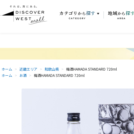
カテゴリ
探す
地域
探
から
から
CATEGORY
AREA
ホーム
>
近畿エリア
>
和歌山県
>
梅酒HAMADA STANDARD 720ml
ホーム
>
お酒
>
梅酒HAMADA STANDARD 720ml