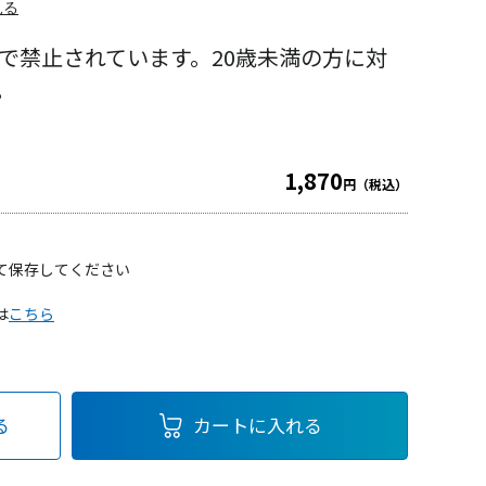
見る
律で禁止されています。
20歳未満の方に対
。
1,870
円（税込）
て保存してください
は
こちら
る
カートに入れる