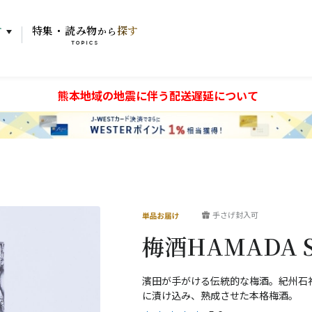
す
特集・読み物
探す
から
TOPICS
熊本地域の地震に伴う配送遅延について
手さげ封入可
梅酒HAMADA S
濱田が手がける伝統的な梅酒。紀州石
に漬け込み、熟成させた本格梅酒。