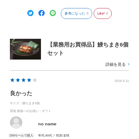
くスープでいい感じのランチになりました。
ぜひリピートしたいです。
参考になった
0
Like!
0
【業務用お買得品】鰻ちまき6個
セット
詳細を見る
2026.6.11
良かった
サイズ：鰻ちまき6個
用途
:家族へのお祝い・ギフト
no name
年代:
40代
性別:
女性