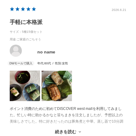
2026.6.21
手軽に本格派
サイズ：5種15個セット
用途
:ご家庭のごちそう
no name
年代:
60代
性別:
女性
ポイント消費のために初めてDISCOVER west mallを利用してみまし
た。忙しい時に助かるかなと笹ちまきを注文しましたが、予想以上の
美味しさでした。特に好きだったのは豚角煮と中華。蒸し器で10分調
理するだけでお店で食べるような本格的なお味でした。
続きを読む
休日のお昼、ささっと簡単に。シニアの私達には2個ずつと冷奴ともず