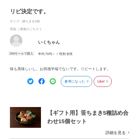
リビ決定です。
サイズ：鰻ちまき6個
用途
:ご家庭のごちそう
いくちゃん
年代:
70代～
性別:
女性
味も美味しいし。お得感半端でないです。リピートします。
参考になった
0
Like!
0
【ギフト用】笹ちまき5種詰め合
わせ15個セット
詳細を見る