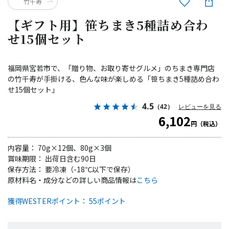
竹千寿
【ギフト用】笹ちまき5種詰め合わ
せ15個セット
福岡県宮若市で、「贈り物、お取り寄せグルメ」のちまき専門店
の竹千寿が手掛ける、色んな味が楽しめる「笹ちまき5種詰め合わ
せ15個セット」
4.5
（42）
レビューを見る
6,102
円（税込）
内容量： 70g×12個、80g×3個
賞味期限： 出荷日含む90日
保存方法： 要冷凍（-18℃以下で保存）
原材料名・成分などの詳しい商品情報は
こちら
獲得WESTERポイント： 55ポイント