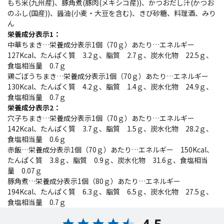
もち米(九州産)、豚角煮(豚肉(メキシコ産))、かつおだし汁(かつお
のふし(国産))、醤油(小麦・大豆を含む)、きび砂糖、料理酒、みり
ん
栄養成分表示1：
中華ちまき…栄養成分表示1個（70ｇ）あたり…エネルギー
127Kcal、たんぱく質 3.2ｇ、脂質 2.7ｇ、炭水化物 22.5ｇ、
食塩相当量 0.7ｇ
鶏ごぼうちまき…栄養成分表示1個（70ｇ）あたり…エネルギー
130Kcal、たんぱく質 4.2ｇ、脂質 1.4ｇ、炭水化物 24.9ｇ、
食塩相当量 0.7ｇ
栄養成分表示2：
穴子ちまき…栄養成分表示1個（70ｇ）あたり…エネルギー
142Kcal、たんぱく質 3.7ｇ、脂質 1.5ｇ、炭水化物 28.2ｇ、
食塩相当量 0.6ｇ
赤飯…栄養成分表示1個（70ｇ）あたり…エネルギー 150Kcal、
たんぱく質 3.8ｇ、脂質 0.9ｇ、炭水化物 31.6ｇ、食塩相当
量 0.07ｇ
豚角煮…栄養成分表示1個（80ｇ）あたり…エネルギー
194Kcal、たんぱく質 6.3ｇ、脂質 6.5ｇ、炭水化物 27.5ｇ、
食塩相当量 0.7ｇ
4.5