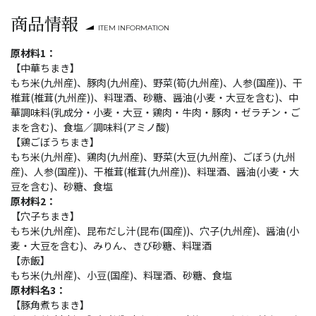
商品情報
ITEM INFORMATION
原材料1：
【中華ちまき】
もち米(九州産)、豚肉(九州産)、野菜(筍(九州産)、人参(国産))、干
椎茸(椎茸(九州産))、料理酒、砂糖、醤油(小麦・大豆を含む)、中
華調味料(乳成分・小麦・大豆・鶏肉・牛肉・豚肉・ゼラチン・ご
まを含む)、食塩／調味料(アミノ酸)
【鶏ごぼうちまき】
もち米(九州産)、鶏肉(九州産)、野菜(大豆(九州産)、ごぼう(九州
産)、人参(国産))、干椎茸(椎茸(九州産))、料理酒、醤油(小麦・大
豆を含む)、砂糖、食塩
原材料2：
【穴子ちまき】
もち米(九州産)、昆布だし汁(昆布(国産))、穴子(九州産)、醤油(小
麦・大豆を含む)、みりん、きび砂糖、料理酒
【赤飯】
もち米(九州産)、小豆(国産)、料理酒、砂糖、食塩
原材料名3：
【豚角煮ちまき】