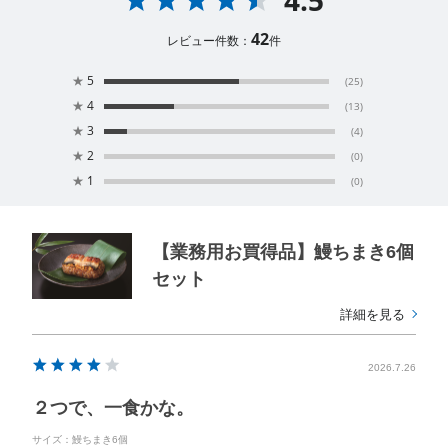
42
レビュー件数：
件
★
5
(25)
★
4
(13)
★
3
(4)
★
2
(0)
★
1
(0)
【業務用お買得品】鰻ちまき6個
セット
詳細を見る
2026.7.26
２つで、一食かな。
サイズ：鰻ちまき6個