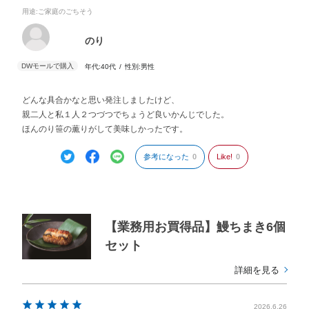
用途
:ご家庭のごちそう
のり
年代:
40代
性別:
男性
どんな具合かなと思い発注しましたけど、
親二人と私１人２つづつでちょうど良いかんじでした。
ほんのり笹の薫りがして美味しかったです。
参考になった
0
Like!
0
【業務用お買得品】鰻ちまき6個
セット
詳細を見る
2026.6.26