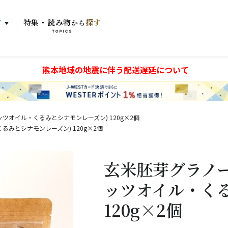
す
特集・読み物
探す
から
TOPICS
熊本地域の地震に伴う配送遅延について
ツオイル・くるみとシナモンレーズン) 120g×2個
みとシナモンレーズン) 120g×2個
玄米胚芽グラノ
ッツオイル・く
120g×2個