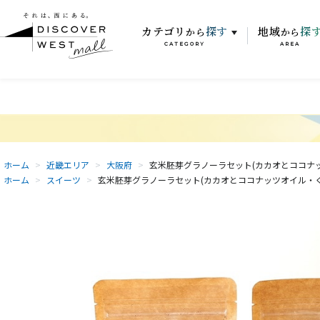
カテゴリ
探す
地域
探
から
から
CATEGORY
AREA
ホーム
>
近畿エリア
>
大阪府
>
玄米胚芽グラノーラセット(カカオとココナッ
ホーム
>
スイーツ
>
玄米胚芽グラノーラセット(カカオとココナッツオイル・くる