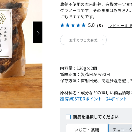
農薬不使用の玄米胚芽、有機オーツ麦
グラノーラです。そのままはもちろん
にもおすすめです。
5.0
（3）
レビューを
玄米カフェ実身美
内容量：
120g×2個
賞味期限：
製造日から90日
保存方法：
直射日光、高温多湿を避け
原材料名・成分などの詳しい商品情報
獲得WESTERポイント：
24ポイント
商品を選択してください
いちご・薬膳
チョコ・