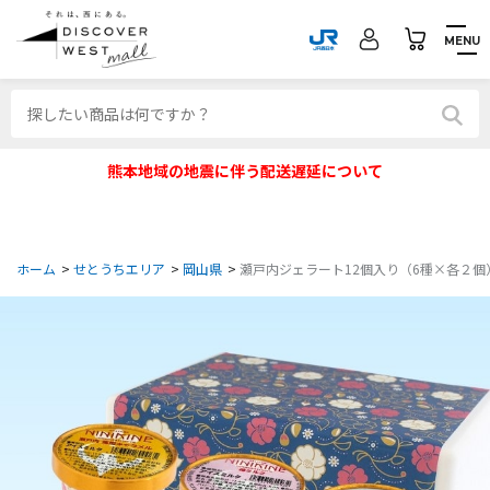
MENU
熊本地域の地震に伴う配送遅延について
ホーム
>
せとうちエリア
>
岡山県
>
瀬戸内ジェラート12個入り（6種×各２個