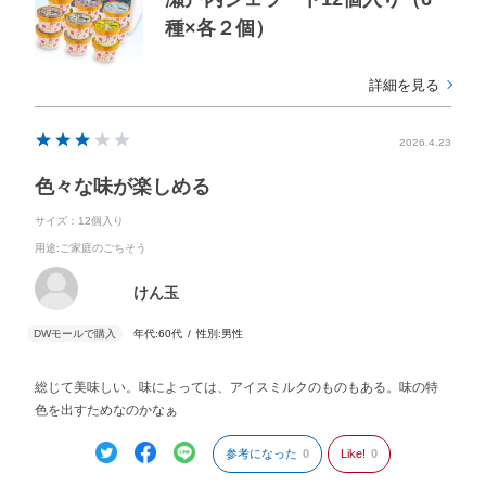
種×各２個）
詳細を見る
2026.4.23
色々な味が楽しめる
サイズ：12個入り
用途
:ご家庭のごちそう
けん玉
年代:
60代
性別:
男性
総じて美味しい。味によっては、アイスミルクのものもある。味の特
色を出すためなのかなぁ
参考になった
0
Like!
0