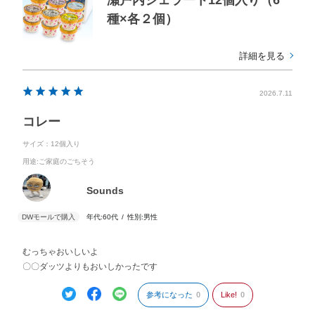
種×各２個）
詳細を見る
2026.7.11
コレー
サイズ：12個入り
用途
:ご家庭のごちそう
Sounds
年代:
60代
性別:
男性
むっちゃおいしいよ
〇〇ダッツよりもおいしかったです
参考になった
0
Like!
0