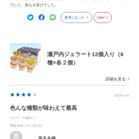
でした。孫も大喜びでした。
参考になった
1
Like!
0
瀬戸内ジェラート12個入り（6
種×各２個）
詳細を見る
2026.6.16
色んな種類が味わえて最高
サイズ：12個入り
用途
:自分へのごほうび
平凡主婦