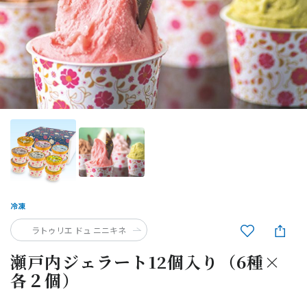
ラトゥリエ ドュ ニニキネ
瀬戸内ジェラート12個入り（6種×
各２個）