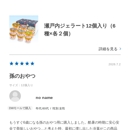
瀬戸内ジェラート12個入り（6
種×各２個）
詳細を見る
2026.7.2
孫のおやつ
サイズ：12個入り
no name
年代:
60代
性別:
女性
もうすぐ6歳になる孫のおやつ用に購入しました。酷暑の時期に安心安
全で美味しいおやつ…と考えた時、最初に捜し出した冷菓がこの商品