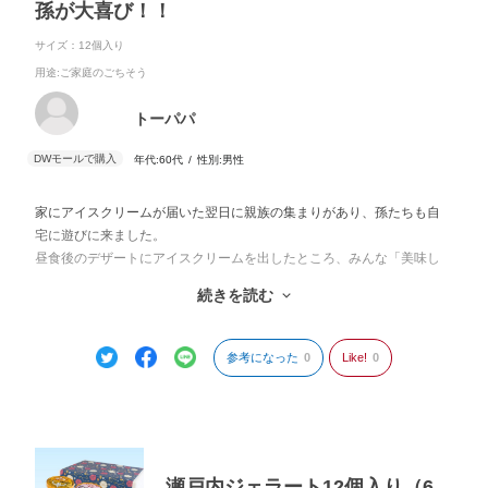
孫が大喜び！！
サイズ：12個入り
用途
:ご家庭のごちそう
トーパパ
年代:
60代
性別:
男性
家にアイスクリームが届いた翌日に親族の集まりがあり、孫たちも自
宅に遊びに来ました。
昼食後のデザートにアイスクリームを出したところ、みんな「美味し
い！」と大喜び。
続きを読む
ちょうど届いた12個があっという間に無くなってしまいました。
また親族が集まる前に、ぜひ注文したいと思います。
参考になった
0
Like!
0
瀬戸内ジェラート12個入り（6