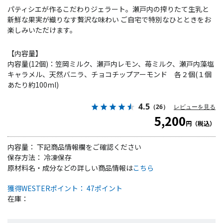
パティシエが作るこだわりジェラート。瀬戸内の搾りたて生乳と
新鮮な果実が織りなす贅沢な味わい ご自宅で特別なひとときをお
楽しみいただけます。
【内容量】
内容量(12個)：笠岡ミルク、瀬戸内レモン、苺ミルク、瀬戸内藻塩
キャラメル、天然バニラ、チョコチップアーモンド 各２個(１個
あたり約100ml)
4.5
（26）
レビューを見る
5,200
円（税込）
内容量： 下記商品情報欄をご確認ください
保存方法： 冷凍保存
原材料名・成分などの詳しい商品情報は
こちら
獲得WESTERポイント： 47ポイント
在庫：