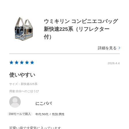
ウミキリン コンビニエコバッグ
新快速225系（リフレクター
付）
詳細を見る
2026.4.4
使いやすい
サイズ：新快速225系
用途
:自分へのごほうび
にこパパ
年代:
50代
性別:
男性
可愛い袋で大変気に入っています。