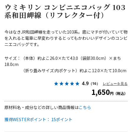
ウミキリン コンビニエコバッグ 103
系和田岬線（リフレクター付）
今はなきJR和田岬線を走っていた103系。底にマチが付いていて物
を入れると電車に早変わりするとってもかわいいデザインのコンビ
ニエコバッグです。
サイズ：（本体）約よこ26.0×たて43.0（袋部30.0cm）×まち
18.0cm
（折り畳みサイズ:内ポケット）約よこ12.0×たて10.0cm
4.9
（16）
レビューを見る
1,650
円（税込）
原材料名・成分などの詳しい商品情報は
こちら
獲得WESTERポイント： 15ポイント