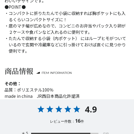
わいいデザインです。
●POINT●
・コンパクトに折りたたんで小袋に収納すれば胸ポケットにも入
るくらいコンパクトサイズに！
・底のマチ幅が広めなので、コンビニのお弁当やパック入り卵が
２ケースや食パンなど入れるのに便利です。
・たたんで収納する小袋（内ポケット） にはループヒモがついて
いるので玄関や冷蔵庫などに引っ掛けておけば直ぐに見つかり
便利です。
商品情報
ITEM INFORMATION
その他：
品質：ポリエステル100％
made in china JR西日本商品化許諾済
4.9
16
レビュー件数：
件
★
5
(14)