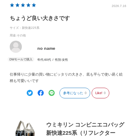
2026.7.16
ちょうど良い大きさです
サイズ：新快速225系
用途
:その他
no name
年代:
60代
性別:
女性
仕事帰りに少量の買い物にピッタリの大きさ、底も平らで使い易く絵
柄も可愛いいです
参考になった
0
Like!
0
ウミキリン コンビニエコバッグ
新快速225系（リフレクター