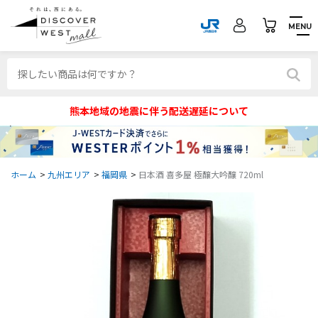
MENU
熊本地域の地震に伴う配送遅延について
ホーム
>
九州エリア
>
福岡県
>
日本酒 喜多屋 極醸大吟醸 720ml