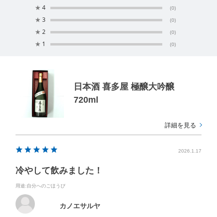
★
4
(0)
★
3
(0)
★
2
(0)
★
1
(0)
日本酒 喜多屋 極醸大吟醸
720ml
詳細を見る
2026.1.17
冷やして飲みました！
用途
:自分へのごほうび
カノエサルヤ