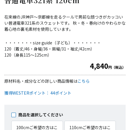
普通電車321系 120cm
在来線のJR神戸～京都線を走るクールで男前な顔つきがカッコい
い普通電車321系のスウェットです。 秋・冬・春向けのやわらかな
着心地の裏毛素材を使用しています。
・・・・・・・size guide（子ども）・・・・・・・
120（着丈/46・身幅/36・肩幅/31・袖丈/42cm）
120（身長115～125cm）
4,840
円（税込）
原材料名・成分などの詳しい商品情報は
こちら
獲得WESTERポイント： 44ポイント
商品を選択してください
100cmご希望の方はこ
110cmご希望の方はこ