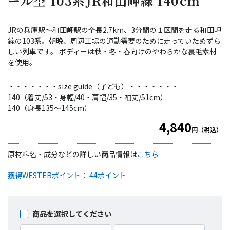
ール杢 103系JR和田岬線 140cm
JRの兵庫駅～和田岬駅の全長2.7km、3分間の１区間を走る和田岬
線の103系。朝晩、周辺工場の通勤需要のために走っていためずら
しい列車です。 ボディーは秋・冬・春向けのやわらかな裏毛素材
を使用。
・・・・・・・size guide（子ども）・・・・・・・
140（着丈/53・身幅/40・肩幅/35・袖丈/51cm）
140（身長135～145cm）
4,840
円（税込）
原材料名・成分などの詳しい商品情報は
こちら
獲得WESTERポイント： 44ポイント
商品を選択してください