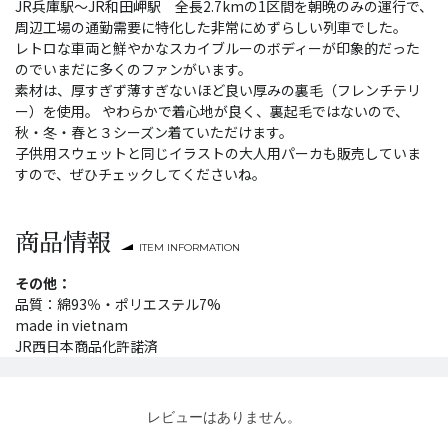
JR兵庫駅～JR和田岬駅 全長2.7kmの1区間を朝晩のみの運行で、
周辺工場の通勤需要に特化した非常にめずらしい列車でした。
レトロな車両と鮮やかなスカイブルーのボディーが印象的だった
のでいまだに多くのファンがいます。
素材は、厚すぎず薄すぎないほど良い厚みの裏毛（フレンチテリ
ー）を使用。 やわらかで着心地が良く、裏起毛ではないので、
秋・冬・春と３シーズン着ていただけます。
子供用スウェットと同じイラストの大人用パーカも販売していま
すので、ぜひチェックしてくださいね。
商品情報
ITEM INFORMATION
その他：
品質：綿93％・ポリエステル7%
made in vietnam
JR西日本商品化許諾済
レビューはありません。