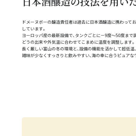
日本酒醸造の技法を用い
ドメーヌボーの醸造責任者は過去に日本酒醸造に携わってお
しています｡
ヨーロッパ産の最新設備で､タンクごとに－9度～50度まで調
どうの出来や外気温に合わせてこまめに温度を調整します｡
長く厳しい富山の冬の環境と､設備の機能を活かして超低温､
雑味が少なくすっきりと飲みやすい､海の幸に合うピュアな