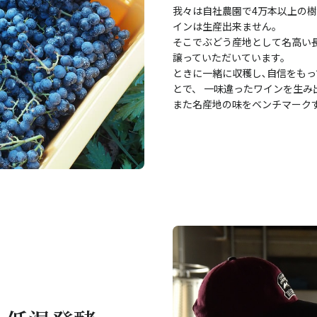
我々は自社農園で4万本以上の樹
インは生産出来ません。
そこでぶどう産地として名高い長
譲っていただいています。
ときに一緒に収穫し､自信をも
とで、 一味違ったワインを生み
また名産地の味をベンチマーク