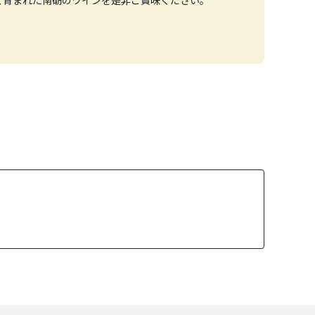
､育まれた南砺のワインを是非ご賞味ください｡