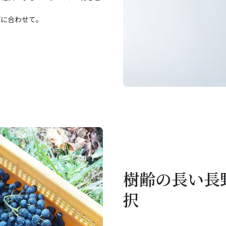
どに合わせて。
樹齢の長い長
択