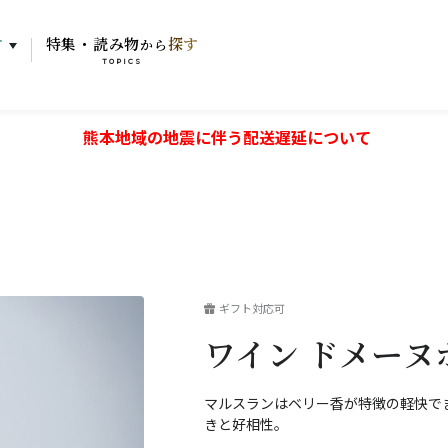
す
特集・読み物
探す
から
TOPICS
熊本地域の地震に伴う配送遅延について
ギフト対応可
ワイン ドメーヌボ
マルスランはベリー香が特徴の軽快で
きと好相性。