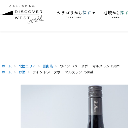
カテゴリ
探す
地域
探
から
から
CATEGORY
AREA
ホーム
>
北陸エリア
>
富山県
>
ワイン ドメーヌボー マルスラン 750ml
ホーム
>
お酒
>
ワイン ドメーヌボー マルスラン 750ml