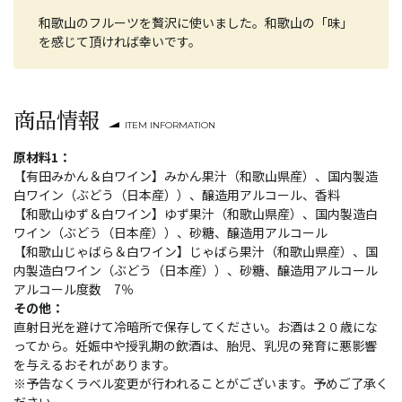
和歌山のフルーツを贅沢に使いました。和歌山の「味」
を感じて頂ければ幸いです。
商品情報
ITEM INFORMATION
原材料1：
【有田みかん＆白ワイン】みかん果汁（和歌山県産）、国内製造
白ワイン（ぶどう（日本産））、醸造用アルコール、香料
【和歌山ゆず＆白ワイン】ゆず果汁（和歌山県産）、国内製造白
ワイン（ぶどう（日本産））、砂糖、醸造用アルコール
【和歌山じゃばら＆白ワイン】じゃばら果汁（和歌山県産）、国
内製造白ワイン（ぶどう（日本産））、砂糖、醸造用アルコール
アルコール度数 7％
その他：
直射日光を避けて冷暗所で保存してください。お酒は２０歳にな
ってから。妊娠中や授乳期の飲酒は、胎児、乳児の発育に悪影響
を与えるおそれがあります。
※予告なくラベル変更が行われることがございます。予めご了承く