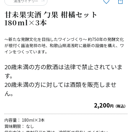
湯浅ワイナリー
甘未果実酒 勹果 柑橘セット
180ml×3本
～新たな発酵文化を目指したワインづくり～ 約750年の発酵文化
が根付く醤油発祥の地、和歌山県湯浅町に最新の設備を構え、ワ
インをつくっています。
20歳未満の方の飲酒は法律で禁止されていま
す。
20歳未満の方に対しては酒類を販売しませ
ん。
2,200
円（税込）
内容量： 180ml×3本
賞味期限： なし