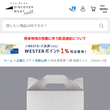
MENU
熊本地域の地震に伴う配送遅延について
ホーム
>
近畿エリア
>
和歌山県
>
甘未果実酒 勹果 柑橘セット 180ml×3本