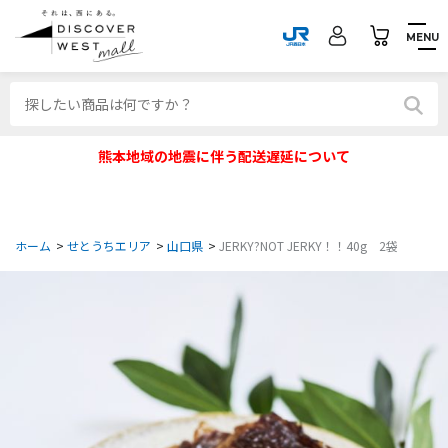
MENU
熊本地域の地震に伴う配送遅延について
ホーム
>
せとうちエリア
>
山口県
>
JERKY?NOT JERKY！！40g 2袋