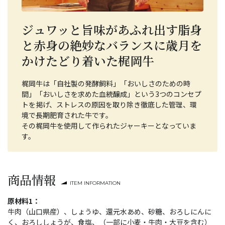
ジュワッと旨味があふれ出す脂身
と赤身の絶妙なバランスに歳月を
かけたどり着いた梶岡牛
梶岡牛は「自社製の発酵飼料」「おいしさのための時
間」「おいしさを求めた血統醸成」という3つのコンセプ
トを掲げ、ストレスの原因を取り除き徹底した管理、環
境で長期肥育された牛です。
その梶岡牛を使用して作られたジャーキーとなっていま
す。
商品情報
ITEM INFORMATION
原材料1：
牛肉（山口県産）、しょうゆ、還元水あめ、砂糖、おろしにんに
く、おろししょうが、食塩、（一部に小麦・牛肉・大豆を含む）