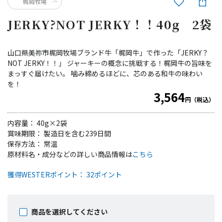
梶岡牧場
JERKY?NOT JERKY！！40g 2袋
山口県美祢市梶岡牧場ブランド牛「梶岡牛」で作った「JERKY？
NOT JERKY！！」 ジャーキーの概念に挑戦する！梶岡牛の旨味を
まっすぐ届けたい。 噛み締めるほどに、芯のある和牛の味わい
を！
3,564
円（税込）
内容量： 40g×2袋
賞味期限： 製造日を含む239日間
保存方法： 常温
原材料名・成分などの詳しい商品情報は
こちら
獲得WESTERポイント： 32ポイント
商品を選択してください