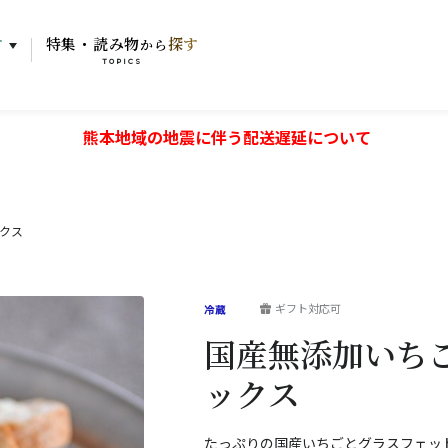
す
特集・読み物
探す
から
TOPICS
熊本地域の地震に伴う配送遅延について
ックス
ギフト対応可
国産無添加いちご
ックス
たっぷりの国産いちごとグラスフェッ