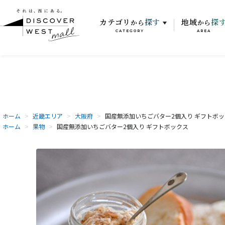
カテゴリ
探す
地域
探
から
から
CATEGORY
AREA
ホーム
>
近畿エリア
>
大阪府
>
国産無添加いちごバター2個入り ギフトボ
ホーム
>
果物
>
国産無添加いちごバター2個入り ギフトボックス